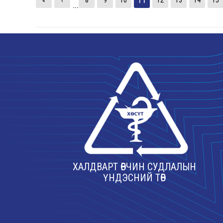
«
‹
8
9
10
12
13
14
15
...
ХАЛДВАРТ ӨВЧИН СУДЛАЛЫН
ҮНДЭСНИЙ ТӨВ