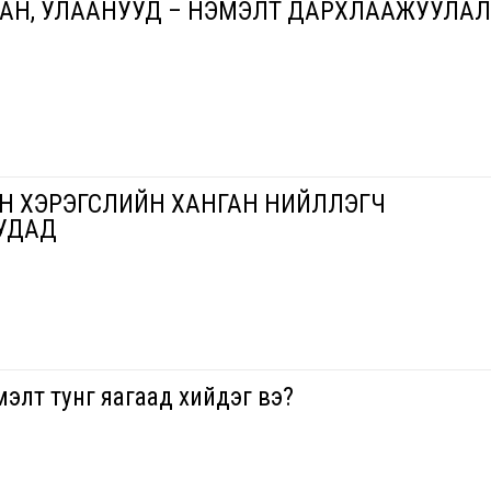
ХАН, УЛААНУУД – НЭМЭЛТ ДАРХЛААЖУУЛАЛ
 ХЭРЭГСЛИЙН ХАНГАН НИЙЛҮҮЛЭГЧ
УДАД
элт тунг яагаад хийдэг вэ?