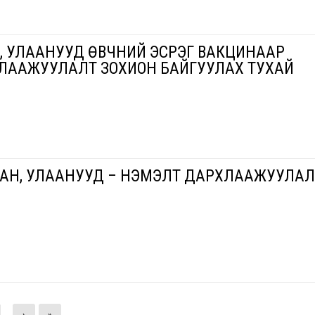
, УЛААНУУД ӨВЧНИЙ ЭСРЭГ ВАКЦИНААР
ЛААЖУУЛАЛТ ЗОХИОН БАЙГУУЛАХ ТУХАЙ
ХАН, УЛААНУУД – НЭМЭЛТ ДАРХЛААЖУУЛАЛ