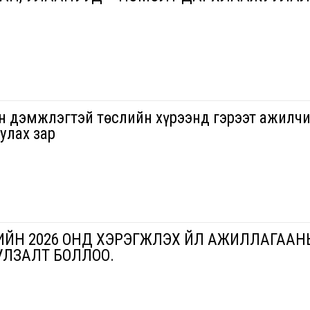
н дэмжлэгтэй төслийн хүрээнд гэрээт ажилч
улах зар
ЙН 2026 ОНД ХЭРЭГЖҮҮЛЭХ ҮЙЛ АЖИЛЛАГАА
УЛЗАЛТ БОЛЛОО.