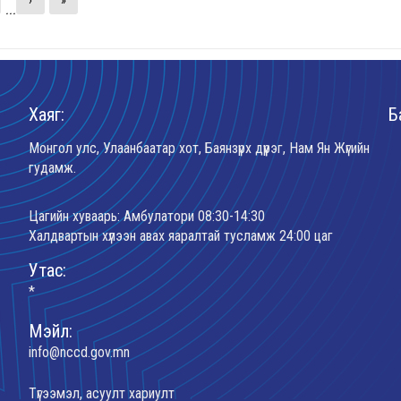
›
»
...
Хаяг:
Б
Монгол улс, Улаанбаатар хот, Баянзүрх дүүрэг, Нам Ян Жүгийн
гудамж.
Цагийн хуваарь: Амбулатори 08:30-14:30
Халдвартын хүлээн авах яаралтай тусламж 24:00 цаг
Утас:
*
Мэйл:
info@nccd.gov.mn
Түгээмэл, асуулт хариулт