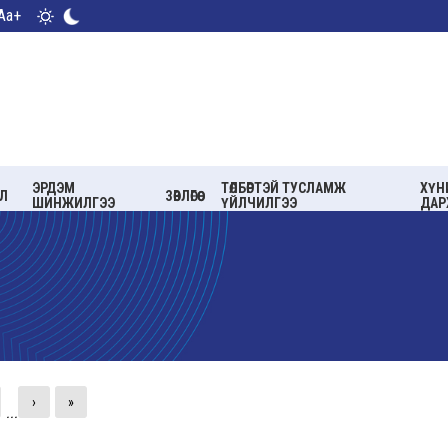
Aa+
ЭРДЭМ
ТӨЛБӨРТЭЙ ТУСЛАМЖ
ХҮН
Л
ЗӨВЛӨГӨӨ
ШИНЖИЛГЭЭ
ҮЙЛЧИЛГЭЭ
ДАР
›
»
...