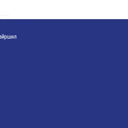
айршил