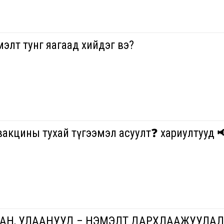
элт тунг яагаад хийдэг вэ?
акцины тухай түгээмэл асуулт❓ хариултууд 
ХАН, УЛААНУУД – НЭМЭЛТ ДАРХЛААЖУУЛАЛ