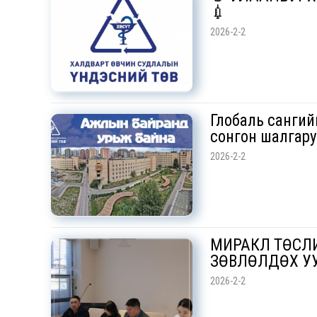
💉
2026-2-2
Глобаль сангий
сонгон шалгару
2026-2-2
МИРАКЛ ТӨСЛИ
ЗӨВЛӨЛДӨХ У
2026-2-2