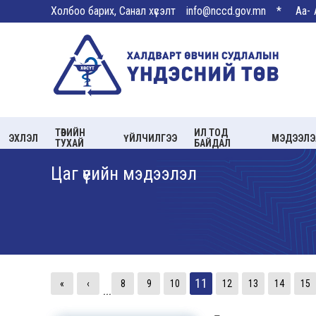
Холбоо барих, Санал хүсэлт
info@nccd.gov.mn
*
Aa-
ТӨВИЙН
ИЛ ТОД
ЭХЛЭЛ
ҮЙЛЧИЛГЭЭ
МЭДЭЭЛЭ
ТУХАЙ
БАЙДАЛ
Цаг үеийн мэдээлэл
11
«
‹
8
9
10
12
13
14
15
...