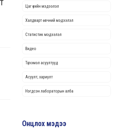
Т
Цаг үеийн мэдээлэл
Халдварт өвчний мэдээлэл
Статистик мэдээлэл
Видео
Түгээмэл асуултууд
Асуулт, хариулт
Нэгдсэн лабораторын алба
Онцлох мэдээ