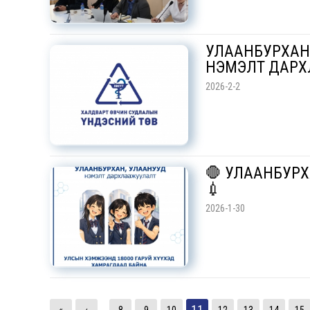
УЛААНБУРХАН
НЭМЭЛТ ДАРХ
2026-2-2
🛑 УЛААНБУР
💉
2026-1-30
11