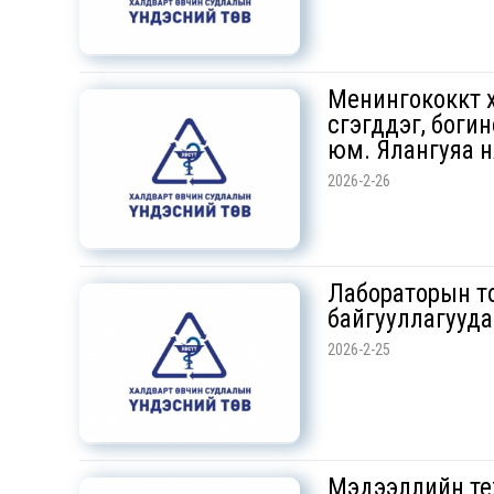
Менингококкт х
үүсгэгддэг, бог
юм. Ялангуяа ня
2026-2-26
Лабораторын то
байгууллагууд
2026-2-25
Мэдээллийн те