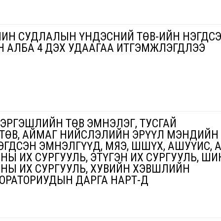
ЧИН СУДЛАЛЫН ҮНДЭСНИЙ ТӨВ-ИЙН НЭГДС
Н АЛБА 4 ДЭХ УДААГАА ИТГЭМЖЛЭГДЛЭЭ
ЭРГЭШЛИЙН ТӨВ ЭМНЭЛЭГ, ТУСГАЙ
ТӨВ, АЙМАГ НИЙСЛЭЛИЙН ЭРҮҮЛ МЭНДИЙН
НЭГДСЭН ЭМНЭЛГҮҮД, МЯЭ, ШШҮХ, АШУҮИС, 
НЫ ИХ СУРГУУЛЬ, ЭТҮГЭН ИХ СУРГУУЛЬ, ШИ
НЫ ИХ СУРГУУЛЬ, ХУВИЙН ХЭВШЛИЙН
ОРАТОРИУДЫН ДАРГА НАРТ-Д