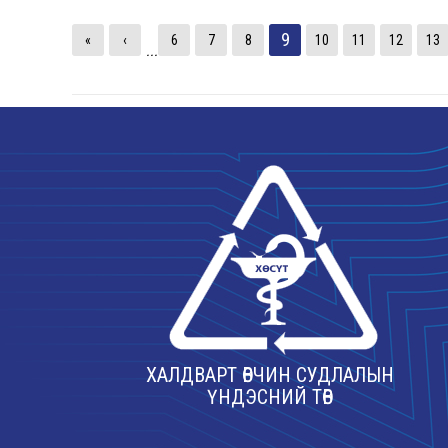
9
«
‹
6
7
8
10
11
12
13
...
ХАЛДВАРТ ӨВЧИН СУДЛАЛЫН
ҮНДЭСНИЙ ТӨВ