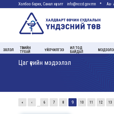
Холбоо барих, Санал хүсэлт
info@nccd.gov.mn
*
Aa-
ТӨВИЙН
ИЛ ТОД
ЭХЛЭЛ
ҮЙЛЧИЛГЭЭ
МЭДЭЭЛЭ
ТУХАЙ
БАЙДАЛ
Цаг үеийн мэдээлэл
9
«
‹
6
7
8
10
11
12
13
...