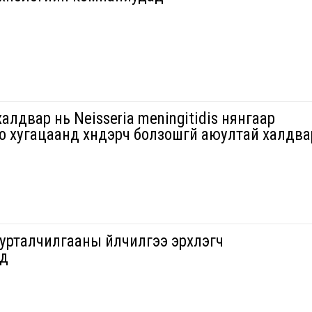
алдвар нь Neisseria meningitidis нянгаар
ино хугацаанд хүндэрч болзошгүй аюултай халдва
сурталчилгааны үйлчилгээ эрхлэгч
ад