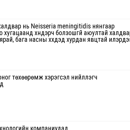
алдвар нь Neisseria meningitidis нянгаар
ино хугацаанд хүндэрч болзошгүй аюултай халдва
рай, бага насны хүүхдэд хурдан явцтай илэрдэ
ног төхөөрөмж хэрэгсэл нийлүүлэгч
ад
хнологийн компаниудад