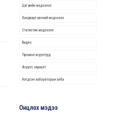
Цаг үеийн мэдээлэл
Халдварт өвчний мэдээлэл
Статистик мэдээлэл
Видео
Түгээмэл асуултууд
Асуулт, хариулт
Нэгдсэн лабораторын алба
Онцлох мэдээ