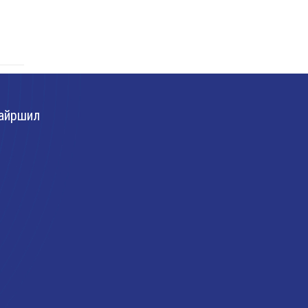
айршил