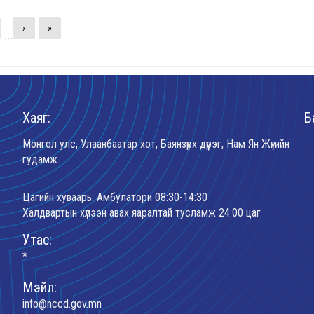
›
»
...
Хаяг:
Б
Монгол улс, Улаанбаатар хот, Баянзүрх дүүрэг, Нам Ян Жүгийн
гудамж.
Цагийн хуваарь: Амбулатори 08:30-14:30
Халдвартын хүлээн авах яаралтай тусламж 24:00 цаг
Утас:
*
Мэйл:
info@nccd.gov.mn