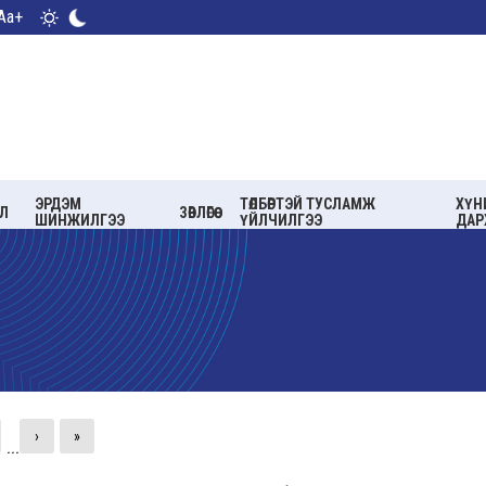
Aa+
ЭРДЭМ
ТӨЛБӨРТЭЙ ТУСЛАМЖ
ХҮН
Л
ЗӨВЛӨГӨӨ
ШИНЖИЛГЭЭ
ҮЙЛЧИЛГЭЭ
ДАР
›
»
...