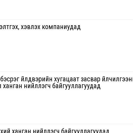
элтгэх, хэвлэх компаниудад
 бэсрэг үйлдвэрийн хугацаат засвар үйлчилгээ
 ханган нийлүүлэгч байгууллагуудад
хий ханган нийлүүлэгч байгууллагуудад