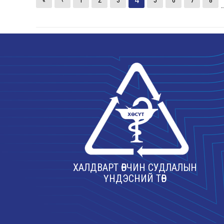
«
‹
1
2
3
5
6
7
8
.
ХАЛДВАРТ ӨВЧИН СУДЛАЛЫН
ҮНДЭСНИЙ ТӨВ