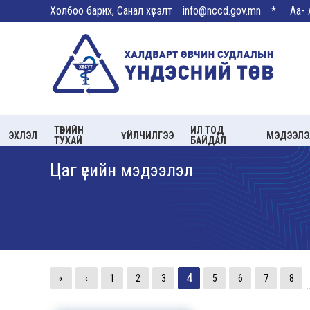
Холбоо барих, Санал хүсэлт
info@nccd.gov.mn
*
Aa-
ТӨВИЙН
ИЛ ТОД
ЭХЛЭЛ
ҮЙЛЧИЛГЭЭ
МЭДЭЭЛЭ
ТУХАЙ
БАЙДАЛ
Цаг үеийн мэдээлэл
4
«
‹
1
2
3
5
6
7
8
.