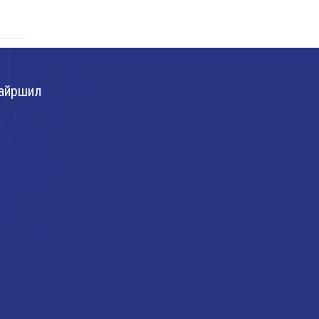
айршил