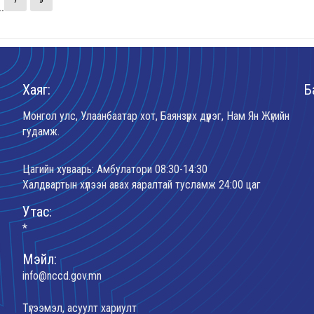
›
»
..
Хаяг:
Б
Монгол улс, Улаанбаатар хот, Баянзүрх дүүрэг, Нам Ян Жүгийн
гудамж.
Цагийн хуваарь: Амбулатори 08:30-14:30
Халдвартын хүлээн авах яаралтай тусламж 24:00 цаг
Утас:
*
Мэйл:
info@nccd.gov.mn
Түгээмэл, асуулт хариулт