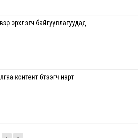
вэр эрхлэгч байгууллагуудад
гаа контент бүтээгч нарт