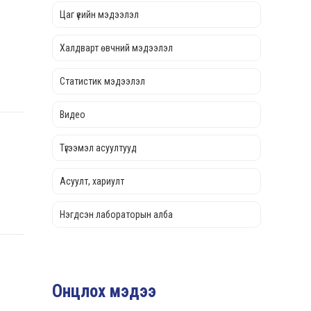
Цаг үеийн мэдээлэл
Халдварт өвчний мэдээлэл
Статистик мэдээлэл
Видео
Түгээмэл асуултууд
Асуулт, хариулт
Нэгдсэн лабораторын алба
Онцлох мэдээ