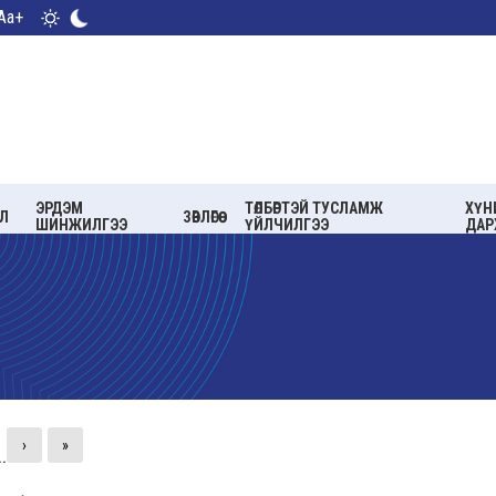
Aa+
ЭРДЭМ
ТӨЛБӨРТЭЙ ТУСЛАМЖ
ХҮН
Л
ЗӨВЛӨГӨӨ
ШИНЖИЛГЭЭ
ҮЙЛЧИЛГЭЭ
ДАР
›
»
..