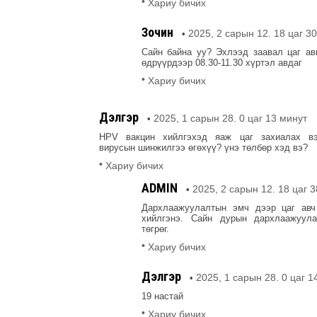
•
Хариу бичих
Зочин
2025, 2 сарын 12. 18 цаг 3
•
Сайн байна уу? Эхлээд заавал цаг а
өдрүүрдээр 08.30-11.30 хүртэл авдаг
•
Хариу бичих
Дэлгэр
2025, 1 сарын 28. 0 цаг 13 минут
•
HPV вакцин хийлгэхэд яаж цаг захиалах в
вирусын шинжилгээ өгөхүү? үнэ төлбөр хэд вэ?
•
Хариу бичих
ADMIN
2025, 2 сарын 12. 18 цаг 
•
Дархлаажуулалтын эмч дээр цаг авч
хийлгэнэ. Сайн дурын дархлаажуула
төгрөг.
•
Хариу бичих
Дэлгэр
2025, 1 сарын 28. 0 цаг 1
•
19 настай
•
Хариу бичих