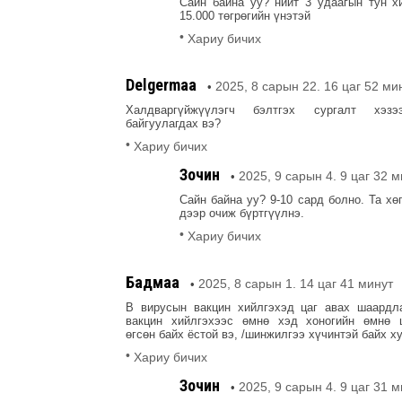
Сайн байна уу? нийт 3 удаагын тун х
15.000 төгрөгийн үнэтэй
•
Хариу бичих
Delgermaa
2025, 8 сарын 22. 16 цаг 52 ми
•
Халдваргүйжүүлэгч бэлтгэх сургалт хэзэ
байгуулагдах вэ?
•
Хариу бичих
Зочин
2025, 9 сарын 4. 9 цаг 32 
•
Сайн байна уу? 9-10 сард болно. Та хө
дээр очиж бүртгүүлнэ.
•
Хариу бичих
Бадмаа
2025, 8 сарын 1. 14 цаг 41 минут
•
В вирусын вакцин хийлгэхэд цаг авах шаардла
вакцин хийлгэхээс өмнө хэд хоногийн өмнө 
өгсөн байх ёстой вэ, /шинжилгээ хүчинтэй байх ху
•
Хариу бичих
Зочин
2025, 9 сарын 4. 9 цаг 31 
•