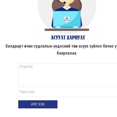
Халдварт өвчин судлалын үндэсний төвөөс асуух зүйлээ бичнэ ү
баярлалаа