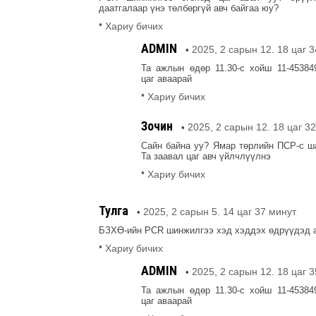
даатгалаар үнэ төлбөргүй авч байгаа юу?
•
Хариу бичих
ADMIN
2025, 2 сарын 12. 18 цаг 
•
Та ажлын өдөр 11.30-с хойш 11-45384
цаг аваарай
•
Хариу бичих
Зочин
2025, 2 сарын 12. 18 цаг 3
•
Сайн байна уу? Ямар төрлийн ПСР-с ш
Та заавал цаг авч үйлчлүүлнэ
•
Хариу бичих
Тулга
2025, 2 сарын 5. 14 цаг 37 минут
•
БЗХӨ-ийн PCR шинжилгээ хэд хэддэх өдрүүдэд а
•
Хариу бичих
ADMIN
2025, 2 сарын 12. 18 цаг 
•
Та ажлын өдөр 11.30-с хойш 11-45384
цаг аваарай