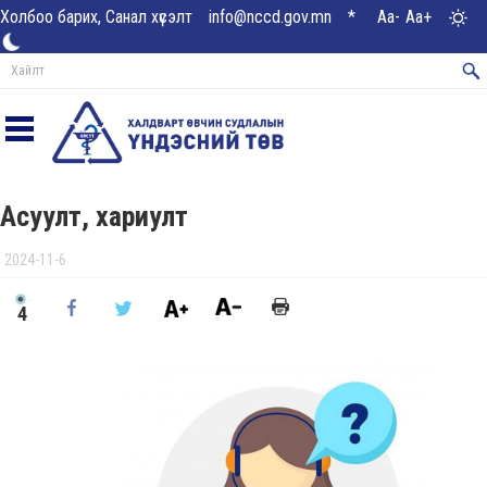
Холбоо барих, Санал хүсэлт
info@nccd.gov.mn
*
Aa-
Aa+
Асуулт, хариулт
2024-11-6
4