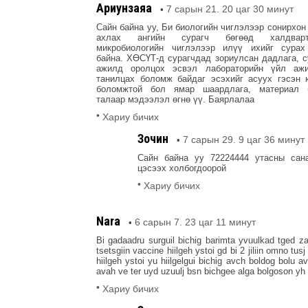
Ариунзаяа
7 сарын 21. 20 цаг 30 минут
•
Сайн байна уу, Би биологийн чиглэлээр сонирхон
ахлах ангийн сурагч бөгөөд халдвар
микробиологийн чиглэлээр илүү ихийг сурах
байна. ХӨСҮТ-д сурагчдад зориулсан дадлага, 
ажилд оролцох эсвэл лабораторийн үйл ажи
танилцах боломж байдаг эсэхийг асуух гэсэн 
боломжтой бол ямар шаардлага, материал 
талаар мэдээлэл өгнө үү. Баярлалаа
•
Хариу бичих
Зочин
7 сарын 29. 9 цаг 36 минут
•
Сайн байна уу 72224444 утасны сан
цэсээх холбогдоорой
•
Хариу бичих
Nara
6 сарын 7. 23 цаг 11 минут
•
Bi gadaadru surguil bichig barimta yvuulkad tged za
tsetsgiin vaccine hiilgeh ystoi gd bi 2 jiliin omno tus
hiilgeh ystoi yu hiilgelgui bichig avch boldog bolu 
avah ve ter uyd uzuulj bsn bichgee alga bolgoson yh 
•
Хариу бичих