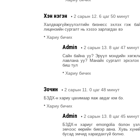
Хэн нэгэн
2 сарын 12. 6 цаг 50 минут
•
Халдваргүйжүүлэлтийн бизнесс эхлэх гэж ба
лицензийн сургалт нь хэзээ зарлагдах вэ
•
Хариу бичих
Admin
2 сарын 13. 8 цаг 47 минут
•
Сайн байна уу? Эрүүл мэндийн хөгжл
лавлана уу? Манайх сургалт эрхэлэх
биш тул
•
Хариу бичих
Зочин
2 сарын 11. 0 цаг 48 минут
•
БЗДХ-н хариу цахимаар яаж авдаг юм бэ.
•
Хариу бичих
Admin
2 сарын 13. 8 цаг 45 минут
•
БЗДХ-н хариуг emongolia болон үзл
эмчээс өөрийн биеэр авна. Хувь хүни
бусад эмчид харагдахгүй болно.