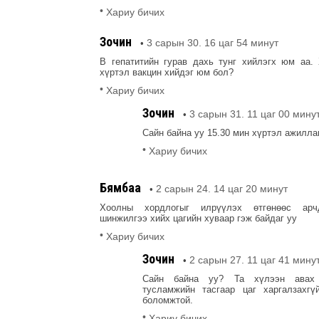
•
Хариу бичих
Зочин
3 сарын 30. 16 цаг 54 минут
•
В гепатитийн гурав дахь тунг хийлэгх юм аа.
хүртэл вакцин хийдэг юм бол?
•
Хариу бичих
Зочин
3 сарын 31. 11 цаг 00 мину
•
Сайн байна уу 15.30 мин хүртэл ажилла
•
Хариу бичих
Бямбаа
2 сарын 24. 14 цаг 20 минут
•
Хоолны хордлогыг илрүүлэх өтгөнөөс арч
шинжилгээ хийх цагийн хуваар гэж байдаг уу
•
Хариу бичих
Зочин
2 сарын 27. 11 цаг 41 мину
•
Сайн байна уу? Та хүлээн авах 
тусламжийн тасгаар цаг харгалзахгү
боломжтой.
•
Хариу бичих