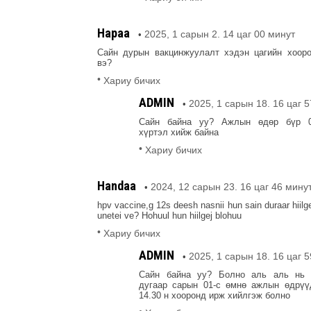
Нараа
2025, 1 сарын 2. 14 цаг 00 минут
•
Сайн дурын вакцинжуулалт хэдэн цагийн хооро
вэ?
•
Хариу бичих
ADMIN
2025, 1 сарын 18. 16 цаг 
•
Сайн байна уу? Ажлын өдөр бүр 08
хүртэл хийж байна
•
Хариу бичих
Handaa
2024, 12 сарын 23. 16 цаг 46 мину
•
hpv vaccine,g 12s deesh nasnii hun sain duraar hiil
unetei ve? Hohuul hun hiilgej blohuu
•
Хариу бичих
ADMIN
2025, 1 сарын 18. 16 цаг 
•
Сайн байна уу? Болно аль аль нь 
дугаар сарын 01-с өмнө ажлын өдрүү
14.30 н хооронд ирж хийлгэж болно