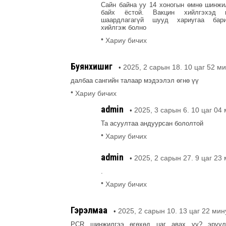
Сайн байна уу 14 хоногын өмнө шинжи
байх ёстой. Вакцин хийлгэхэд 
шаардлагагүй шууд хариугаа бар
хийлгэж болно
•
Хариу бичих
Буянхишиг
2025, 2 сарын 18. 10 цаг 52 м
•
далбаа сангийн талаар мэдээлэл өгнө үү
•
Хариу бичих
admin
2025, 3 сарын 6. 10 цаг 04
•
Та асуултаа андуурсан бололтой
•
Хариу бичих
admin
2025, 2 сарын 27. 9 цаг 23
•
.
•
Хариу бичих
Гэрэлмаа
2025, 2 сарын 10. 13 цаг 22 мин
•
PCR шинжилгээ өгөхөд цаг авах уу? эрүү