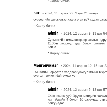
•
Хариу бичих
энх
2024, 11 сарын 22. 9 цаг 21 минут
•
сүрьеэгийн шинжилгээ хаана өгөх вэ? хэдэн цагаа
•
Хариу бичих
admin
2024, 12 сарын 9. 13 цаг 5
•
Сүрьеэгийн амбулаториор ажлын өдрү
11.30-н хооронд цэр болон ринтген 
байна.
•
Хариу бичих
Мөнгөнчимэг
2024, 11 сарын 12. 15 цаг 
•
Эмнэлгийн ариутгал халдваргүйжүүлэгчийн мэрг
сургалт зохион байгуулах уу
•
Хариу бичих
admin
2024, 12 сарын 9. 13 цаг 5
•
Сайн байна уу? Эрүүл мэндийн хөгжл
жил бүрийн 4 болон 10 саруудад сург
байгуулдаг.