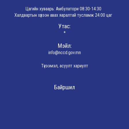
Цагийн хуваарь: Амбулатори 08:30-14:30
Халдвартын хүлээн авах яаралтай тусламж 24:00 цаг
Утас:
*
Мэйл:
info@nccd.gov.mn
Түгээмэл, асуулт хариулт
Байршил