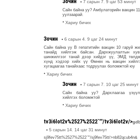
Зочин
7 сарын 7. 9 цаг 53 минут
•
Сайн байна уу? Амбулаторийн вакцин 11
уулзаарай.
•
Хариу бичих
Зочин
6 сарын 4. 9 цаг 24 минут
•
Сайн байна уу В гепатитийн вакцин 10 гаруй ж
танайд хийлгэж байсан. Дархжуулалтын хув
шинжилгээг танай дээр хийдэг үү, ЭМД төлдө
хүнд хэдээр хийх үү Өмнөх нь вакцин хийлг
хугацаагаа танайхаас тодруулах боломжтой юу
•
Хариу бичих
Зочин
7 сарын 7. 10 цаг 25 минут
•
Сайн байна уу? Дархлаагаа үзүү
хийлгэх боломжтой
•
Хариу бичих
tv3i6lot2v%2527%2522`'"/tv3i6lot2v/>
gdb
5 сарын 14. 14 цаг 31 минут
•
sj9fev75tt%2527%2522`'"/sj9fev75tt/>nb82qcub4n&