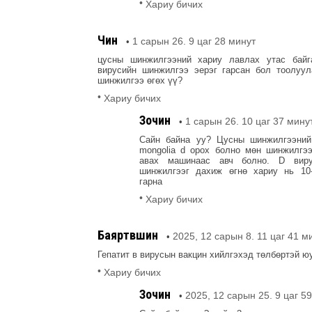
•
Хариу бичих
Чин
1 сарын 26. 9 цаг 28 минут
•
цусны шинжилгээний хариу лавлах утас бай
вирусийн шинжилгээ эерэг гарсан бол тоолуул
шинжилгээ өгөх үү?
•
Хариу бичих
Зочин
1 сарын 26. 10 цаг 37 мину
•
Сайн байна уу? Цусны шинжилгээний
mongolia d орох болно мөн шинжилгэ
авах машинаас авч болно. D вир
шинжилгээг дахиж өгнө хариу нь 10-
гарна
•
Хариу бичих
Баяртүвшин
2025, 12 сарын 8. 11 цаг 41 м
•
Гепатит в вирусын вакцин хийлгэхэд төлбөртэй ю
•
Хариу бичих
Зочин
2025, 12 сарын 25. 9 цаг 5
•