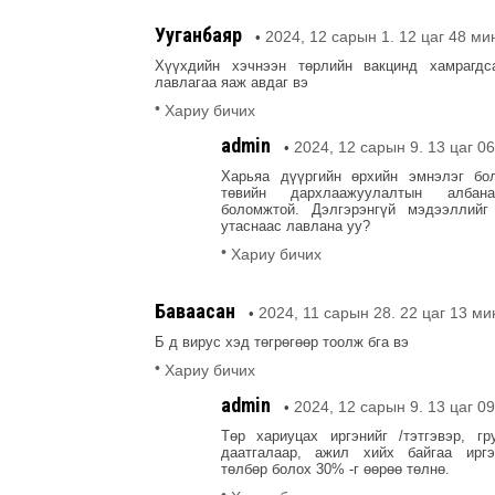
Ууганбаяр
2024, 12 сарын 1. 12 цаг 48 ми
•
Хүүхдийн хэчнээн төрлийн вакцинд хамрагдс
лавлагаа яаж авдаг вэ
•
Хариу бичих
admin
2024, 12 сарын 9. 13 цаг 0
•
Харьяа дүүргийн өрхийн эмнэлэг бо
төвийн дархлаажуулалтын албан
боломжтой. Дэлгэрэнгүй мэдээллийг 
утаснаас лавлана уу?
•
Хариу бичих
Баваасан
2024, 11 сарын 28. 22 цаг 13 ми
•
Б д вирус хэд төгрөгөөр тоолж бга вэ
•
Хариу бичих
admin
2024, 12 сарын 9. 13 цаг 0
•
Төр хариуцах иргэнийг /тэтгэвэр, г
даатгалаар, ажил хийх байгаа ирг
төлбөр болох 30% -г өөрөө төлнө.