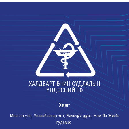
ХАЛДВАРТ ӨВЧИН СУДЛАЛЫН
ҮНДЭСНИЙ ТӨВ
Хаяг:
Монгол улс, Улаанбаатар хот, Баянзүрх дүүрэг, Нам Ян Жүгийн
гудамж.