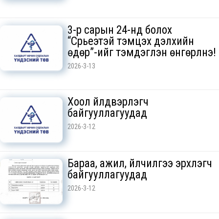
3-р сарын 24-нд болох
“Сүрьеэтэй тэмцэх дэлхийн
өдөр”-ийг тэмдэглэн өнгөрүүлнэ!
2026-3-13
Хоол үйлдвэрлэгч
байгууллагуудад
2026-3-12
Бараа, ажил, үйлчилгээ эрхлэгч
байгууллагуудад
2026-3-12