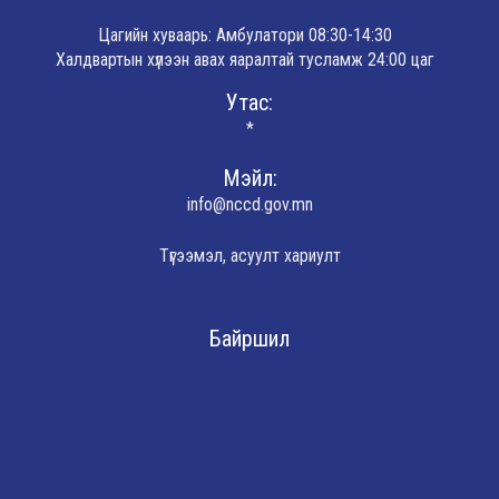
Цагийн хуваарь: Амбулатори 08:30-14:30
Халдвартын хүлээн авах яаралтай тусламж 24:00 цаг
Утас:
*
Мэйл:
info@nccd.gov.mn
Түгээмэл, асуулт хариулт
Байршил