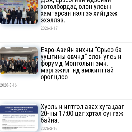
хөтөлбөрүүдэд олон улсын
хамтарсан үнэлгээ хийгдэж
эхэллээ.
2026-3-17
Евро-Азийн анхны “Сүрьеэ ба
уушгины өвчнүүд” олон улсын
форумд Монголын эмч,
мэргэжилтнүүд амжилттай
оролцлоо
2026-3-16
Хурлын илтгэл авах хугацааг
20-ны 17:00 цаг хүртэл сунгаж
байна.
2026-3-16