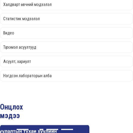
Халдварт өвчний мэдээлэл
Статистик мэдээлэл
Видео
Түгээмэл асуултууд
Асуулт, хариулт
Нэгдсэн лабораторын алба
Онцлох
мэдээ