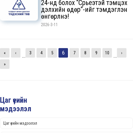
24-нд болох “Сүрьеэтэй тэмцэх
дэлхийн өдөр”-ийг тэмдэглэн
өнгөрүүлнэ!
2026-3-11
6
«
‹
3
4
5
7
8
9
10
›
...
...
»
Цаг үеийн
мэдээлэл
Цаг үеийн мэдээлэл