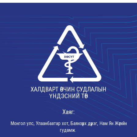
ХАЛДВАРТ ӨВЧИН СУДЛАЛЫН
ҮНДЭСНИЙ ТӨВ
Хаяг:
Монгол улс, Улаанбаатар хот, Баянзүрх дүүрэг, Нам Ян Жүгийн
гудамж.