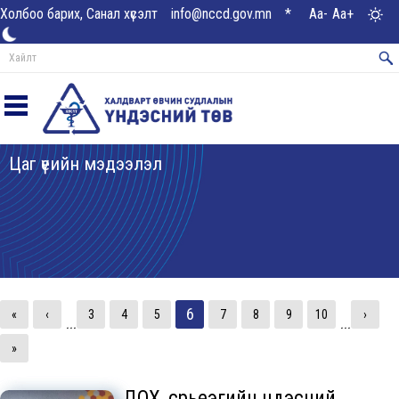
Холбоо барих, Санал хүсэлт
info@nccd.gov.mn
*
Aa-
Aa+
Цаг үеийн мэдээлэл
6
«
‹
3
4
5
7
8
9
10
›
...
...
»
ДОХ, сүрьеэгийн үндэсний