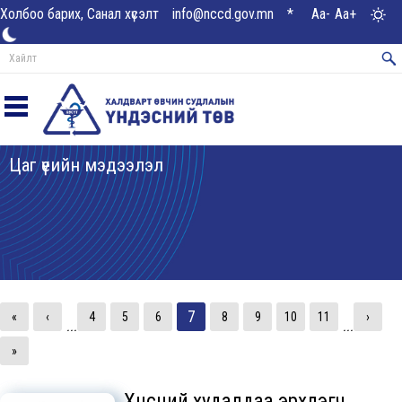
Холбоо барих, Санал хүсэлт
info@nccd.gov.mn
*
Aa-
Aa+
Цаг үеийн мэдээлэл
7
«
‹
4
5
6
8
9
10
11
›
...
...
»
Хүнсний худалдаа эрхлэгч