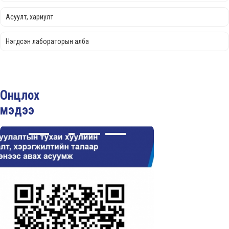
Асуулт, хариулт
Нэгдсэн лабораторын алба
Онцлох
мэдээ