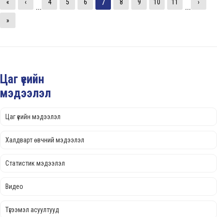
7
«
‹
4
5
6
8
9
10
11
›
...
...
»
Цаг үеийн
мэдээлэл
Цаг үеийн мэдээлэл
Халдварт өвчний мэдээлэл
Статистик мэдээлэл
Видео
Түгээмэл асуултууд