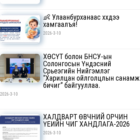
👶 Улаанбурханаас хүүхдээ
хамгаалъя!
2026-3-10
ХӨСҮТ болон БНСУ-ын
Солонгосын Үндэсний
Сүрьеэгийн Нийгэмлэг
“Харилцан ойлголцлын санамж
бичиг” байгууллаа.
2026-3-10
ХАЛДВАРТ ӨВЧНИЙ ОРЧИН
ҮЕИЙН ЧИГ ХАНДЛАГА-2026
2026-3-10