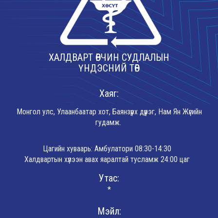
ХАЛДВАРТ ӨВЧИН СУДЛАЛЫН
ҮНДЭСНИЙ ТӨВ
Хаяг:
Монгол улс, Улаанбаатар хот, Баянзүрх дүүрэг, Нам Ян Жүгийн
гудамж.
Цагийн хуваарь: Амбулатори 08:30-14:30
Халдвартын хүлээн авах яаралтай тусламж 24:00 цаг
Утас:
*
Мэйл: