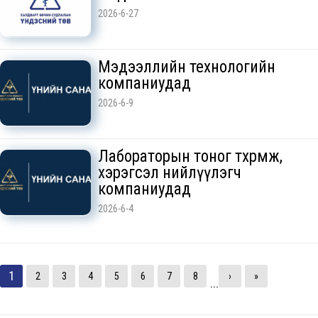
2026-6-27
Мэдээллийн технологийн
компаниудад
2026-6-9
Лабораторын тоног төхөөрөмж,
хэрэгсэл нийлүүлэгч
компаниудад
2026-6-4
1
2
3
4
5
6
7
8
›
»
...