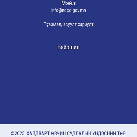
Мэйл:
info@nccd.gov.mn
Түгээмэл, асуулт хариулт
Байршил
©2025. ХАЛДВАРТ ӨВЧИН СУДЛАЛЫН ҮНДЭСНИЙ ТӨВ.