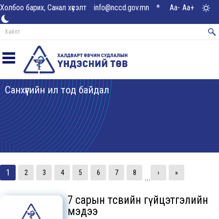
Холбоо барих, Санал хүсэлт
info@nccd.gov.mn
*
Aa-
Aa+
Санхүүгийн ил тод байдал
1
2
3
4
5
6
7
8
›
»
...
7 сарын төсвийн гүйцэтгэлийн
мэдээ