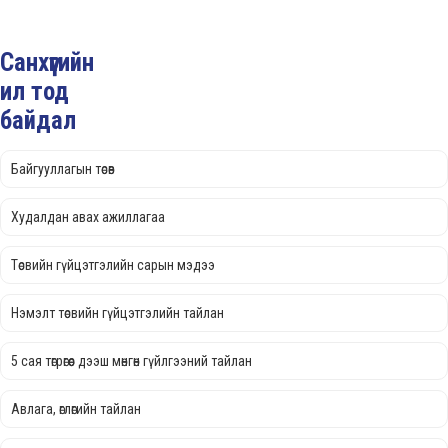
Санхүүгийн
ил тод
байдал
Байгууллагын төсөв
Худалдан авах ажиллагаа
Төсвийн гүйцэтгэлийн сарын мэдээ
Нэмэлт төсвийн гүйцэтгэлийн тайлан
5 сая төгрөгөөс дээш мөнгөн гүйлгээний тайлан
Авлага, өглөгийн тайлан