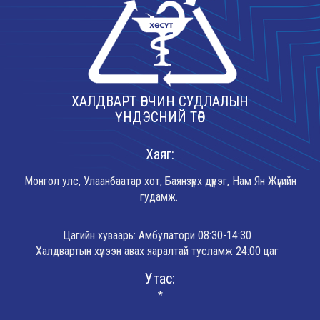
ХАЛДВАРТ ӨВЧИН СУДЛАЛЫН
ҮНДЭСНИЙ ТӨВ
Хаяг:
Монгол улс, Улаанбаатар хот, Баянзүрх дүүрэг, Нам Ян Жүгийн
гудамж.
Цагийн хуваарь: Амбулатори 08:30-14:30
Халдвартын хүлээн авах яаралтай тусламж 24:00 цаг
Утас:
*