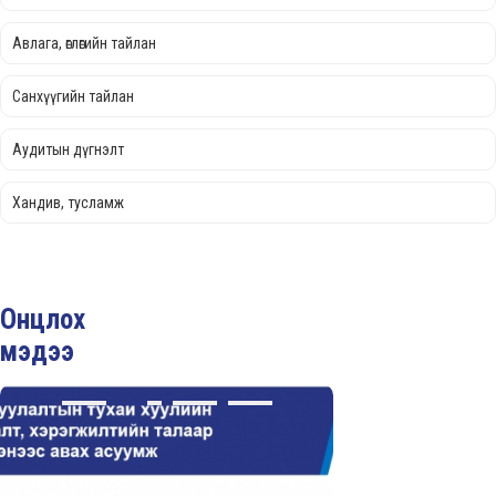
Авлага, өглөгийн тайлан
Санхүүгийн тайлан
Аудитын дүгнэлт
Хандив, тусламж
Онцлох
мэдээ