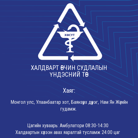
ХАЛДВАРТ ӨВЧИН СУДЛАЛЫН
ҮНДЭСНИЙ ТӨВ
Хаяг:
Монгол улс, Улаанбаатар хот, Баянзүрх дүүрэг, Нам Ян Жүгийн
гудамж.
Цагийн хуваарь: Амбулатори 08:30-14:30
Халдвартын хүлээн авах яаралтай тусламж 24:00 цаг