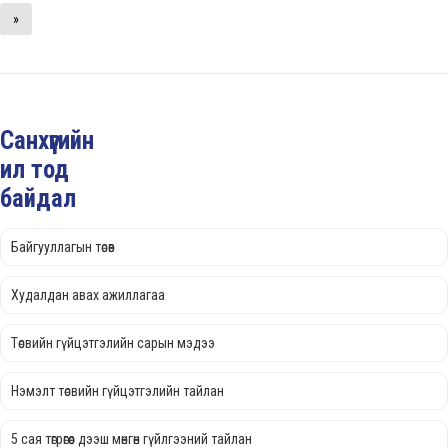
»
Санхүүгийн
ил тод
байдал
Байгууллагын төсөв
Худалдан авах ажиллагаа
Төсвийн гүйцэтгэлийн сарын мэдээ
Нэмэлт төсвийн гүйцэтгэлийн тайлан
5 сая төгрөгөөс дээш мөнгөн гүйлгээний тайлан