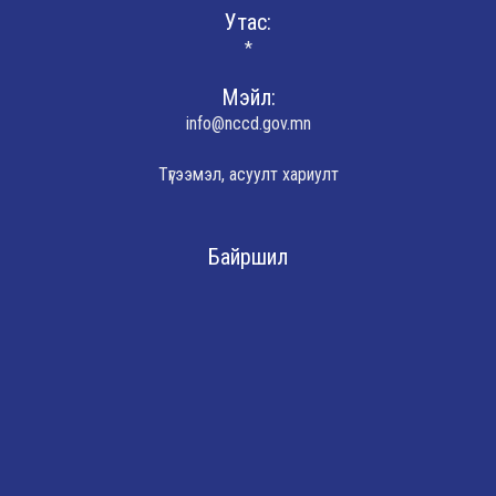
Утас:
*
Мэйл:
info@nccd.gov.mn
Түгээмэл, асуулт хариулт
Байршил