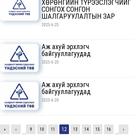
ХӨРӨНГИЙН ТҮРЭЭСЛЭГЧИЙГ
СОНГОХ СОНГОН
ШАЛГАРУУЛАЛТЫН ЗАР
2025-6-25
Аж ахуй эрхлэгч
байгууллагуудад
2025-6-20
Аж ахуй эрхлэгч
байгууллагуудад
2025-6-20
12
«
‹
9
10
11
13
14
15
16
›
...
...