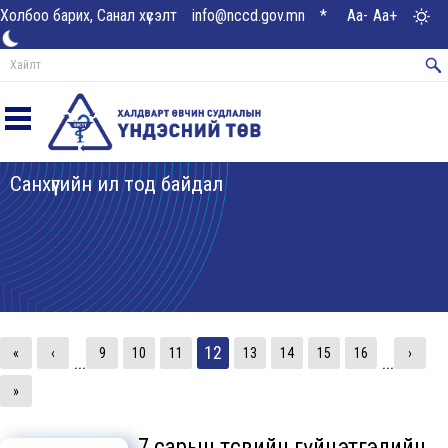
Холбоо барих, Санал хүсэлт
info@nccd.gov.mn
*
Aa-
Aa+
Санхүүгийн ил тод байдал
12
«
‹
9
10
11
13
14
15
16
›
...
...
»
7 сарын төсвийн гүйцэтгэлийн