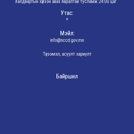
Халдвартын хүлээн авах яаралтай тусламж 24:00 цаг
Утас:
*
Мэйл:
info@nccd.gov.mn
Түгээмэл, асуулт хариулт
Байршил