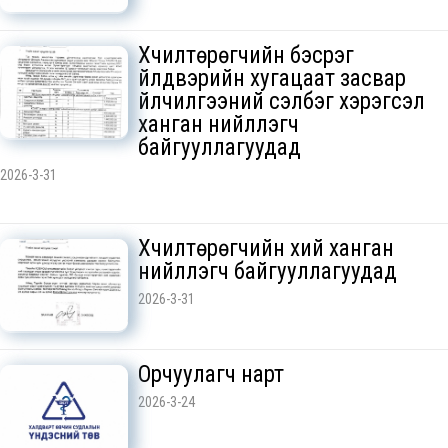
Хүчилтөрөгчийн бэсрэг
үйлдвэрийн хугацаат засвар
үйлчилгээний сэлбэг хэрэгсэл
ханган нийлүүлэгч
байгууллагуудад
2026-3-31
Хүчилтөрөгчийн хий ханган
нийлүүлэгч байгууллагуудад
2026-3-31
Орчуулагч нарт
2026-3-24