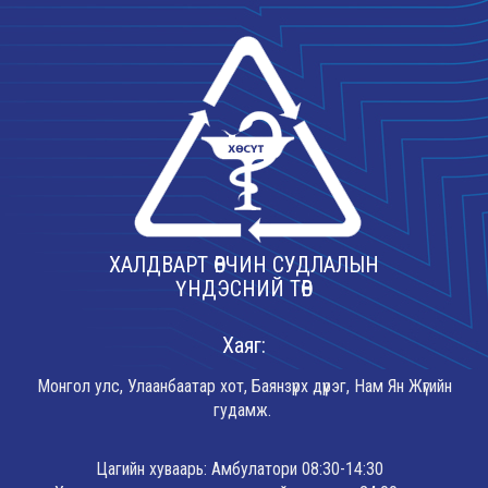
ХАЛДВАРТ ӨВЧИН СУДЛАЛЫН
ҮНДЭСНИЙ ТӨВ
Хаяг:
Монгол улс, Улаанбаатар хот, Баянзүрх дүүрэг, Нам Ян Жүгийн
гудамж.
Цагийн хуваарь: Амбулатори 08:30-14:30