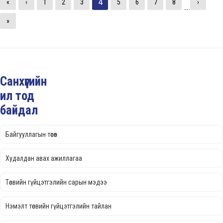
4
«
‹
1
2
3
5
6
7
8
›
...
»
Санхүүгийн
ил тод
байдал
Байгууллагын төсөв
Худалдан авах ажиллагаа
Төсвийн гүйцэтгэлийн сарын мэдээ
Нэмэлт төсвийн гүйцэтгэлийн тайлан