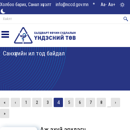
Холбоо барих, Санал хүсэлт
info@nccd.gov.mn
*
Aa-
Aa+
Санхүүгийн ил тод байдал
4
«
‹
1
2
3
5
6
7
8
›
...
»
Аж ахуй эрхлэгч