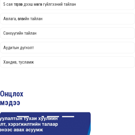
5 сая төгрөгөөс дээш мөнгөн гүйлгээний тайлан
Авлага, өглөгийн тайлан
Санхүүгийн тайлан
Аудитын дүгнэлт
Хандив, тусламж
Онцлох
мэдээ