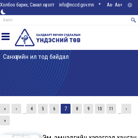
Холбоо барих, Санал хүсэлт
info@nccd.gov.mn
*
Aa-
Aa+
Санхүүгийн ил тод байдал
7
«
‹
4
5
6
8
9
10
11
›
...
...
»
Эм, эмнэлгийн хэрэгсэл ханган