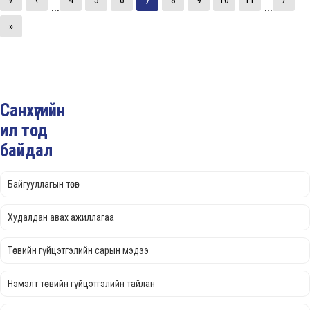
«
‹
4
5
6
8
9
10
11
›
...
...
»
Санхүүгийн
ил тод
байдал
Байгууллагын төсөв
Худалдан авах ажиллагаа
Төсвийн гүйцэтгэлийн сарын мэдээ
Нэмэлт төсвийн гүйцэтгэлийн тайлан