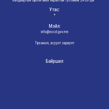
Халдвартын хүлээн авах яаралтай тусламж 24:00 цаг
Утас:
*
Мэйл:
info@nccd.gov.mn
Түгээмэл, асуулт хариулт
Байршил