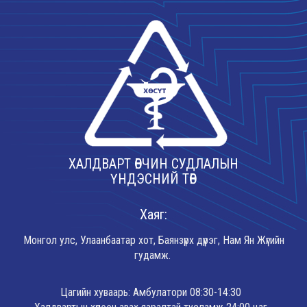
ХАЛДВАРТ ӨВЧИН СУДЛАЛЫН
ҮНДЭСНИЙ ТӨВ
Хаяг:
Монгол улс, Улаанбаатар хот, Баянзүрх дүүрэг, Нам Ян Жүгийн
гудамж.
Цагийн хуваарь: Амбулатори 08:30-14:30