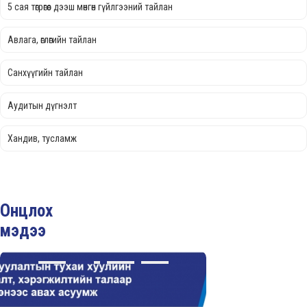
5 сая төгрөгөөс дээш мөнгөн гүйлгээний тайлан
Авлага, өглөгийн тайлан
Санхүүгийн тайлан
Аудитын дүгнэлт
Хандив, тусламж
Онцлох
мэдээ