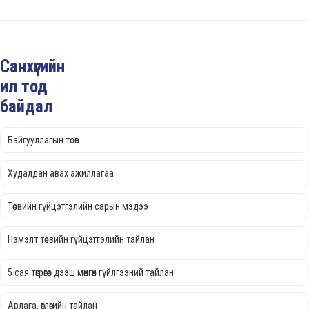
Санхүүгийн
ил тод
байдал
Байгууллагын төсөв
Худалдан авах ажиллагаа
Төсвийн гүйцэтгэлийн сарын мэдээ
Нэмэлт төсвийн гүйцэтгэлийн тайлан
5 сая төгрөгөөс дээш мөнгөн гүйлгээний тайлан
Авлага, өглөгийн тайлан