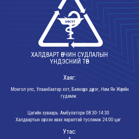
ХАЛДВАРТ ӨВЧИН СУДЛАЛЫН
ҮНДЭСНИЙ ТӨВ
Хаяг:
Монгол улс, Улаанбаатар хот, Баянзүрх дүүрэг, Нам Ян Жүгийн
гудамж.
Цагийн хуваарь: Амбулатори 08:30-14:30
Халдвартын хүлээн авах яаралтай тусламж 24:00 цаг
Утас:
*