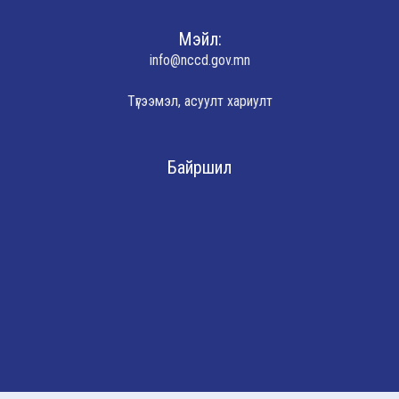
Мэйл:
info@nccd.gov.mn
Түгээмэл, асуулт хариулт
Байршил