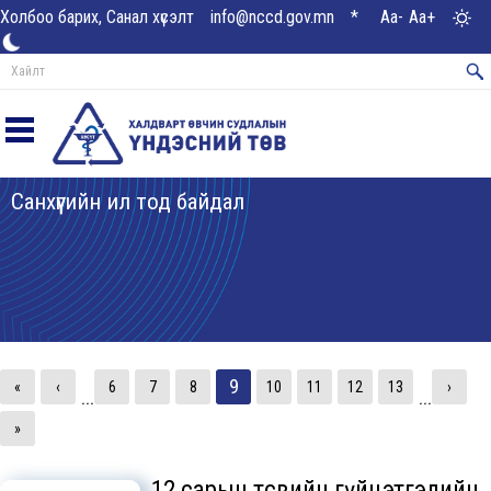
Холбоо барих, Санал хүсэлт
info@nccd.gov.mn
*
Aa-
Aa+
Санхүүгийн ил тод байдал
9
«
‹
6
7
8
10
11
12
13
›
...
...
»
12 сарын төсвийн гүйцэтгэлийн