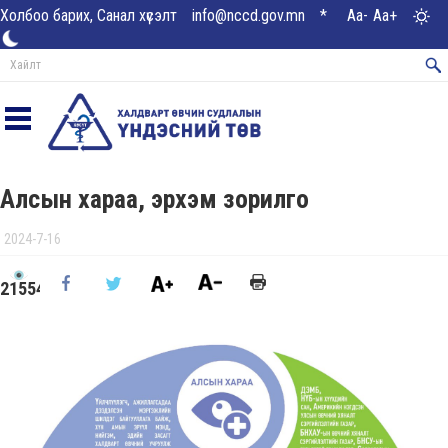
Холбоо барих, Санал хүсэлт
info@nccd.gov.mn
*
Aa-
Aa+
Алсын хараа, эрхэм зорилго
2024-7-16
21554