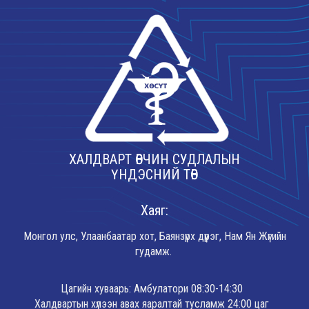
ХАЛДВАРТ ӨВЧИН СУДЛАЛЫН
ҮНДЭСНИЙ ТӨВ
Хаяг:
Монгол улс, Улаанбаатар хот, Баянзүрх дүүрэг, Нам Ян Жүгийн
гудамж.
Цагийн хуваарь: Амбулатори 08:30-14:30
Халдвартын хүлээн авах яаралтай тусламж 24:00 цаг