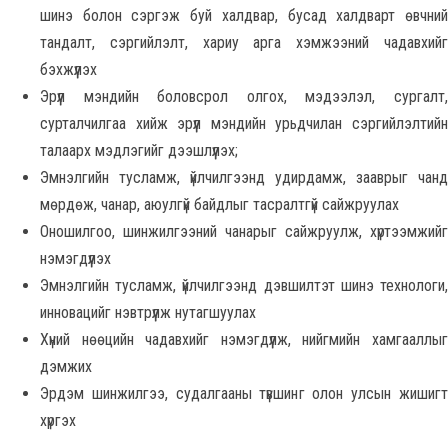
шинэ болон сэргэж буй халдвар, бусад халдварт өвчний
тандалт, сэргийлэлт, хариу арга хэмжээний чадавхийг
бэхжүүлэх
Эрүүл мэндийн боловсрол олгох, мэдээлэл, сургалт,
сурталчилгаа хийж эрүүл мэндийн урьдчилан сэргийлэлтийн
талаарх мэдлэгийг дээшлүүлэх;
Эмнэлгийн тусламж, үйлчилгээнд удирдамж, зааврыг чанд
мөрдөж, чанар, аюулгүй байдлыг тасралтгүй сайжруулах
Оношилгоо, шинжилгээний чанарыг сайжруулж, хүртээмжийг
нэмэгдүүлэх
Эмнэлгийн тусламж, үйлчилгээнд дэвшилтэт шинэ технологи,
инновацийг нэвтрүүлж нутагшуулах
Хүний нөөцийн чадавхийг нэмэгдүүлж, нийгмийн хамгааллыг
дэмжих
Эрдэм шинжилгээ, судалгааны түвшинг олон улсын жишигт
хүргэх