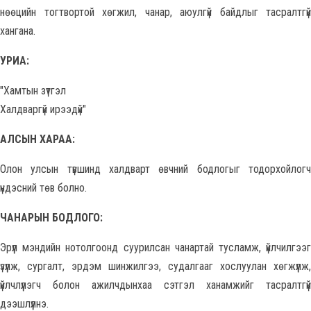
нөөцийн тогтвортой хөгжил, чанар, аюулгүй байдлыг тасралтгүй
хангана.
УРИА:
"Хамтын зүтгэл
Халдваргүй ирээдүй"
АЛСЫН ХАРАА:
Олон улсын түвшинд халдварт өвчний бодлогыг тодорхойлогч
үндэсний төв болно.
ЧАНАРЫН БОДЛОГО:
Эрүүл мэндийн нотолгоонд суурилсан чанартай тусламж, үйлчилгээг
үзүүлж, сургалт, эрдэм шинжилгээ, судалгааг хослуулан хөгжүүлж,
үйлчлүүлэгч болон ажилчдынхаа сэтгэл ханамжийг тасралтгүй
дээшлүүлнэ.