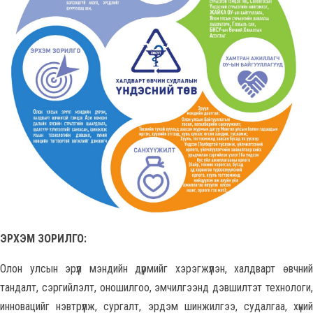
ЭРХЭМ ЗОРИЛГО:
Олон улсын эрүүл мэндийн дүрмийг хэрэгжүүлэн, халдварт өвчний
тандалт, сэргийлэлт, оношилгоо, эмчилгээнд дэвшилтэт технологи,
инновацийг нэвтрүүлж, сургалт, эрдэм шинжилгээ, судалгаа, хүний