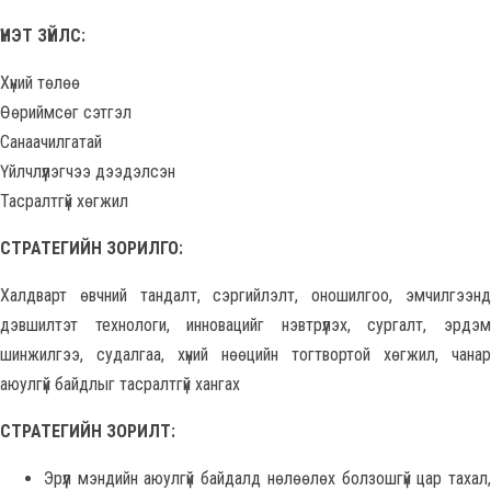
ҮНЭТ ЗҮЙЛС:
Хүний төлөө
Өөриймсөг сэтгэл
Санаачилгатай
Үйлчлүүлэгчээ дээдэлсэн
Тасралтгүй хөгжил
СТРАТЕГИЙН ЗОРИЛГО:
Халдварт өвчний тандалт, сэргийлэлт, оношилгоо, эмчилгээнд
дэвшилтэт технологи, инновацийг нэвтрүүлэх, сургалт, эрдэм
шинжилгээ, судалгаа, хүний нөөцийн тогтвортой хөгжил, чанар
аюулгүй байдлыг тасралтгүй хангах
СТРАТЕГИЙН ЗОРИЛТ:
Эрүүл мэндийн аюулгүй байдалд нөлөөлөх болзошгүй цар тахал,