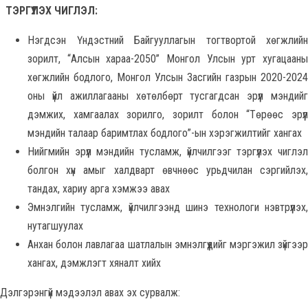
ТЭРГҮҮЛЭХ ЧИГЛЭЛ:
Нэгдсэн Үндэстний Байгууллагын тогтвортой хөгжлийн
зорилт, “Алсын хараа-2050” Монгол Улсын урт хугацааны
хөгжлийн бодлого, Монгол Улсын Засгийн газрын 2020-2024
оны үйл ажиллагааны хөтөлбөрт тусгагдсан эрүүл мэндийг
дэмжих, хамгаалах зорилго, зорилт болон “Төрөөс эрүүл
мэндийн талаар баримтлах бодлого”-ын хэрэгжилтийг хангах
Нийгмийн эрүүл мэндийн тусламж, үйлчилгээг тэргүүлэх чиглэл
болгон хүн амыг халдварт өвчнөөс урьдчилан сэргийлэх,
тандах, хариу арга хэмжээ авах
Эмнэлгийн тусламж, үйлчилгээнд шинэ технологи нэвтрүүлэх,
нутагшуулах
Анхан болон лавлагаа шатлалын эмнэлгүүдийг мэргэжил зүйгээр
хангах, дэмжлэгт хяналт хийх
Дэлгэрэнгүй мэдээлэл авах эх сурвалж: