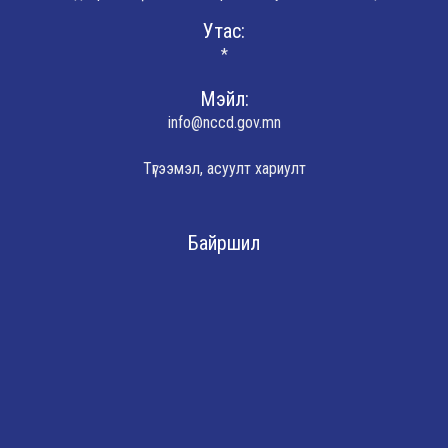
Утас:
*
Мэйл:
info@nccd.gov.mn
Түгээмэл, асуулт хариулт
Байршил