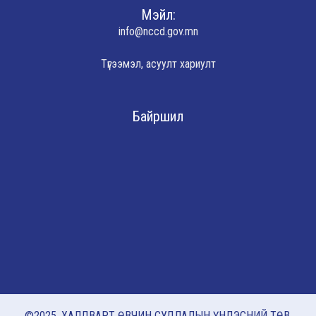
Мэйл:
info@nccd.gov.mn
Түгээмэл, асуулт хариулт
Байршил
©2025. ХАЛДВАРТ ӨВЧИН СУДЛАЛЫН ҮНДЭСНИЙ ТӨВ.