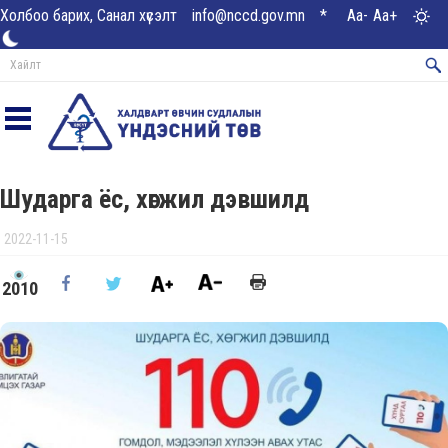
Холбоо барих, Санал хүсэлт
info@nccd.gov.mn
*
Aa-
Aa+
Шударга ёс, хөгжил дэвшилд
2022-11-15
2010