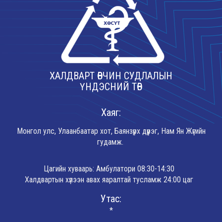
ХАЛДВАРТ ӨВЧИН СУДЛАЛЫН
ҮНДЭСНИЙ ТӨВ
Хаяг:
Монгол улс, Улаанбаатар хот, Баянзүрх дүүрэг, Нам Ян Жүгийн
гудамж.
Цагийн хуваарь: Амбулатори 08:30-14:30
Халдвартын хүлээн авах яаралтай тусламж 24:00 цаг
Утас:
*