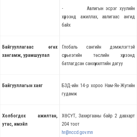
- Авлигын эсрэг хуулийн
хүрээнд ажиллах, авлигаас ангид
байх
Байгууллагаас өгөх
Глобаль сангийн дэмжлэгтэй
хангамж, урамшуулал
сүрьеэгийн төслийн хүрээнд
батлагдсан санхүүжилтийн дагуу
Байгууллагын хаяг
БЗД-ийн 14-р хороо Нам-Ян-Жугийн
гудамж
Холбогдох ажилтан,
ХӨСҮТ, Захиргааны байр 2 давхарт
утас, имэйл
204 тоот
hr@nccd.gov.mn