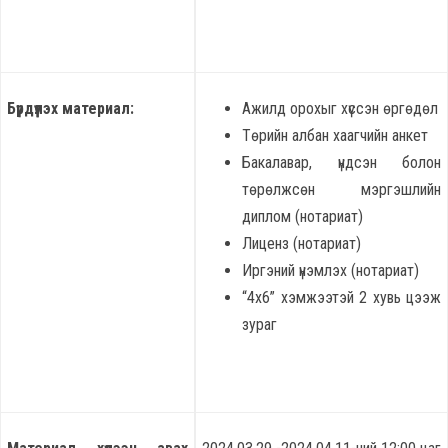
Бүрдүүлэх материал:
Ажилд орохыг хүссэн өргөдөл
Төрийн албан хаагчийн анкет
Бакалавар, үндсэн болон
төрөлжсөн мэргэшлийн
диплом (нотариат)
Лиценз (нотариат)
Иргэний үнэмлэх (нотариат)
“4х6” хэмжээтэй 2 хувь цээж
зураг