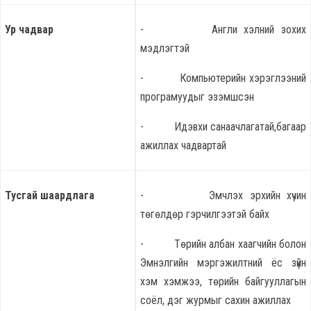
Ур чадвар
- Англи хэлний зохих
мэдлэгтэй
- Компьютерийн хэрэглээний
програмуудыг эзэмшсэн
- Идэвхи санаачлагатай,багаар
ажиллах чадвартай
Тусгай шаардлага
- Эмчлэх эрхийн хүчин
төгөлдөр гэрчилгээтэй байх
- Төрийн албан хаагчийн болон
Эмнэлгийн мэргэжилтний ёс зүйн
хэм хэмжээ, төрийн байгууллагын
соёл, дэг журмыг сахин ажиллах