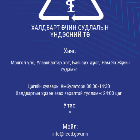
ХАЛДВАРТ ӨВЧИН СУДЛАЛЫН
ҮНДЭСНИЙ ТӨВ
Хаяг:
Монгол улс, Улаанбаатар хот, Баянзүрх дүүрэг, Нам Ян Жүгийн
гудамж.
Цагийн хуваарь: Амбулатори 08:30-14:30
Халдвартын хүлээн авах яаралтай тусламж 24:00 цаг
Утас:
*
Мэйл:
info@nccd.gov.mn