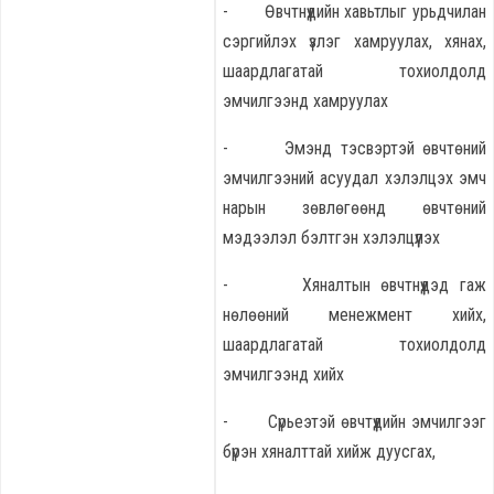
- Өвчтнүүдийн хавьтлыг урьдчилан
сэргийлэх үзлэг хамруулах, хянах,
шаардлагатай тохиолдолд
эмчилгээнд хамруулах
- Эмэнд тэсвэртэй өвчтөний
эмчилгээний асуудал хэлэлцэх эмч
нарын зөвлөгөөнд өвчтөний
мэдээлэл бэлтгэн хэлэлцүүлэх
- Хяналтын өвчтнүүдэд гаж
нөлөөний менежмент хийх,
шаардлагатай тохиолдолд
эмчилгээнд хийх
- Сүрьеэтэй өвчтүүдийн эмчилгээг
бүрэн хяналттай хийж дуусгах,