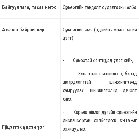
Байгууллага, тасаг нэгж
Сүрьеэгийн тандалт судалгааны алба
Ажлын байрны нэр
Сүрьеэгийн эмч (өдрийн эмчилгээний
цэгт)
- Сүрьеэтэй өвчтнүүдэд үзлэг хийх,
- -Хяналтын шинжилгээ, бусад
шаардлагатай шинжилгээнд
хамруулах, шинжилгээнд дүгнэлт
хийх,
- Харьяа аймаг дүүргийн сүрьеэгийн
диспансертай холбогдож ХЧТА-ыг
Гүйцэтгэх үндсэн үүрэг
зохицуулах,