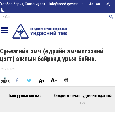
Холбоо барих, Санал хүсэлт
info@nccd.gov.mn
*
Aa-
Aa+
Сүрьеэгийн эмч (өдрийн эмчилгээний
цэгт) ажлын байранд урьж байна.
2023-3-29
2585
Байгууллагын нэр
Халдварт өвчин судлалын үндэсний
төв