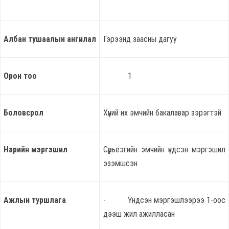
Албан тушаалын ангилал
Гэрээнд заасны дагуу
Орон тоо
1
Боловсрол
Хүний их эмчийн бакалавар зэрэгтэй
Нарийн мэргэшил
Сүрьеэгийн эмчийн үндсэн мэргэшил
эзэмшсэн
Ажлын туршлага
- Үндсэн мэргэшлээрээ 1-оос
дээш жил ажилласан