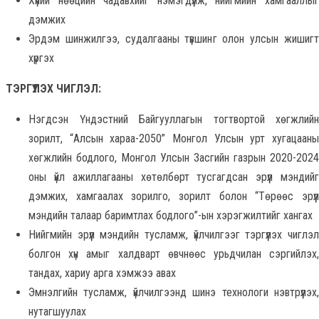
Хүний нөөцийн чадавхийг нэмэгдүүлж, нийгмийн хамгааллыг
дэмжих
Эрдэм шинжилгээ, судалгааны түвшинг олон улсын жишигт
хүргэх
ТЭРГҮҮЛЭХ ЧИГЛЭЛ:
Нэгдсэн Үндэстний Байгууллагын тогтвортой хөгжлийн
зорилт, “Алсын хараа-2050” Монгол Улсын урт хугацааны
хөгжлийн бодлого, Монгол Улсын Засгийн газрын 2020-2024
оны үйл ажиллагааны хөтөлбөрт тусгагдсан эрүүл мэндийг
дэмжих, хамгаалах зорилго, зорилт болон “Төрөөс эрүүл
мэндийн талаар баримтлах бодлого”-ын хэрэгжилтийг хангах
Нийгмийн эрүүл мэндийн тусламж, үйлчилгээг тэргүүлэх чиглэл
болгон хүн амыг халдварт өвчнөөс урьдчилан сэргийлэх,
тандах, хариу арга хэмжээ авах
Эмнэлгийн тусламж, үйлчилгээнд шинэ технологи нэвтрүүлэх,
нутагшуулах