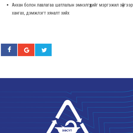
Анхан болон лавлагаа шатлалын эмнэлгүүдийг мэргэжил зүйгээр
хангах, дэмжлэгт хяналт хийх