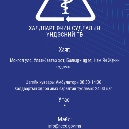
ХАЛДВАРТ ӨВЧИН СУДЛАЛЫН
ҮНДЭСНИЙ ТӨВ
Хаяг:
Монгол улс, Улаанбаатар хот, Баянзүрх дүүрэг, Нам Ян Жүгийн
гудамж.
Цагийн хуваарь: Амбулатори 08:30-14:30
Халдвартын хүлээн авах яаралтай тусламж 24:00 цаг
Утас:
*
Мэйл:
info@nccd.gov.mn