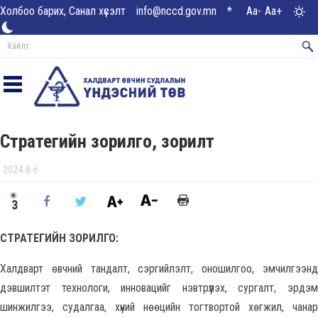
Холбоо барих, Санал хүсэлт
info@nccd.gov.mn
*
Aa-
Aa+
Стратегийн зорилго, зорилт
2024-8-6
3
СТРАТЕГИЙН ЗОРИЛГО:
Халдварт өвчний тандалт, сэргийлэлт, оношилгоо, эмчилгээнд
дэвшилтэт технологи, инновацийг нэвтрүүлэх, сургалт, эрдэм
шинжилгээ, судалгаа, хүний нөөцийн тогтвортой хөгжил, чанар