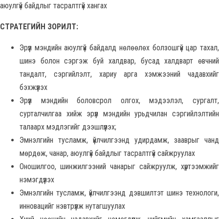
аюулгүй байдлыг тасралтгүй хангах
СТРАТЕГИЙН ЗОРИЛТ:
Эрүүл мэндийн аюулгүй байдалд нөлөөлөх болзошгүй цар тахал,
шинэ болон сэргэж буй халдвар, бусад халдварт өвчний
тандалт, сэргийлэлт, хариу арга хэмжээний чадавхийг
бэхжүүлэх
Эрүүл мэндийн боловсрол олгох, мэдээлэл, сургалт,
сурталчилгаа хийж эрүүл мэндийн урьдчилан сэргийлэлтийн
талаарх мэдлэгийг дээшлүүлэх;
Эмнэлгийн тусламж, үйлчилгээнд удирдамж, зааврыг чанд
мөрдөж, чанар, аюулгүй байдлыг тасралтгүй сайжруулах
Оношилгоо, шинжилгээний чанарыг сайжруулж, хүртээмжийг
нэмэгдүүлэх
Эмнэлгийн тусламж, үйлчилгээнд дэвшилтэт шинэ технологи,
инновацийг нэвтрүүлж нутагшуулах