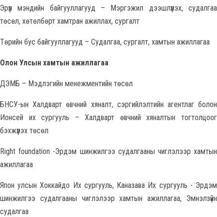
Эрүүл мэндийн байгууллагууд – Мэргэжил дээшлүүлэх, судалгаа
төсөл, хөтөлбөрт хамтран ажиллах, сургалт
Төрийн бус байгууллагууд – Судалгаа, сургалт, хамтын ажиллагаа
Олон
У
лсын хамтын ажиллагаа
ДЭМБ – Мэдлэгийн менежментийн төсөл
БНСУ-ын Халдварт өвчний хяналт, сэргийлэлтийн агентлаг болон
Ионсей их сургууль – Халдварт өвчний хяналтын тогтолцоог
бэхжүүлэх төсөл
Right foundation -Эрдэм шинжилгээ судалгааны чиглэлээр хамтын
ажиллагаа
Япон улсын Хоккайдо Их сургууль, Каназава Их сургууль - Эрдэм
шинжилгээ судалгааны чиглэлээр хамтын ажиллагаа, Эмнэлзүйн
судалгаа