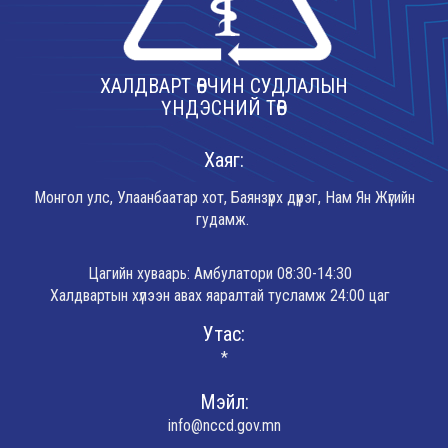
ХАЛДВАРТ ӨВЧИН СУДЛАЛЫН
ҮНДЭСНИЙ ТӨВ
Хаяг:
Монгол улс, Улаанбаатар хот, Баянзүрх дүүрэг, Нам Ян Жүгийн
гудамж.
Цагийн хуваарь: Амбулатори 08:30-14:30
Халдвартын хүлээн авах яаралтай тусламж 24:00 цаг
Утас:
*
Мэйл:
info@nccd.gov.mn