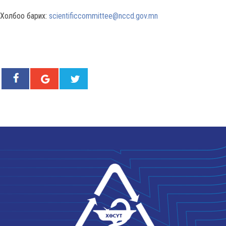
Холбоо барих:
scientificcommittee@nccd.gov.mn