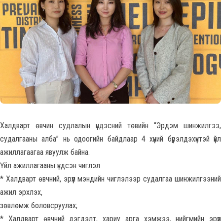
Халдварт өвчин судлалын үндэсний төвийн “Эрдэм шинжилгээ,
судалгааны алба” нь одоогийн байдлаар 4 хүний бүрэлдэхүүнтэй үйл
ажиллагаагаа явуулж байна.
Үйл ажиллагааны үндсэн чиглэл
* Халдварт өвчний, эрүүл мэндийн чиглэлээр судалгаа шинжилгээний
ажил эрхлэх,
зөвлөмж боловсруулах;
* Халдварт өвчний дэгдэлт, хариу арга хэмжээ, нийгмийн эрүүл