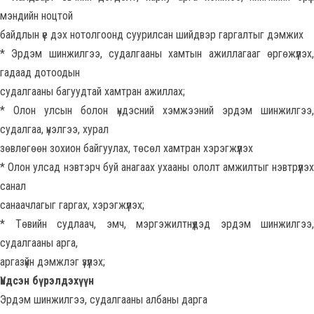
мэндийн ноцтой
байдлын үе дэх нотолгоонд суурилсан шийдвэр гаргалтыг дэмжих
* Эрдэм шинжилгээ, судалгааны хамтын ажиллагааг өргөжүүлэх,
гадаад дотоодын
судалгааны багуудтай хамтран ажиллах;
* Олон улсын болон үндэсний хэмжээний эрдэм шинжилгээ,
судалгаа, үнэлгээ, хурал
зөвлөгөөн зохион байгуулах, төсөл хамтран хэрэгжүүлэх
* Олон улсад нэвтэрч буй анагаах ухааны ололт амжилтыг нэвтрүүлэх
санал
санаачлагыг гаргах, хэрэгжүүлэх;
* Төвийн судлаач, эмч, мэргэжилтнүүдэд эрдэм шинжилгээ,
судалгааны арга,
аргазүйн дэмжлэг үзүүлэх;
Үндсэн бүрэлдэхүүн
Эрдэм шинжилгээ, судалгааны албаны дарга