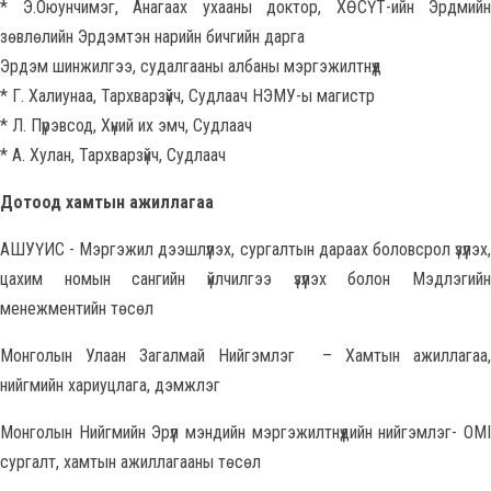
* Э.Оюунчимэг, Анагаах ухааны доктор, ХӨСҮТ-ийн Эрдмийн
зөвлөлийн Эрдэмтэн нарийн бичгийн дарга
Эрдэм шинжилгээ, судалгааны албаны мэргэжилтнүүд
* Г. Халиунаа, Тархварзүйч, Судлаач НЭМУ-ы магистр
* Л. Пүрэвсод, Хүний их эмч, Судлаач
* А. Хулан, Тархварзүйч, Судлаач
Дотоод хамтын ажиллагаа
АШУҮИС - Мэргэжил дээшлүүлэх, сургалтын дараах боловсрол үзүүлэх,
цахим номын сангийн үйлчилгээ үзүүлэх болон Мэдлэгийн
менежментийн төсөл
Монголын Улаан Загалмай Нийгэмлэг – Хамтын ажиллагаа,
нийгмийн хариуцлага, дэмжлэг
Монголын Нийгмийн Эрүүл мэндийн мэргэжилтнүүдийн нийгэмлэг- OMI
сургалт, хамтын ажиллагааны төсөл