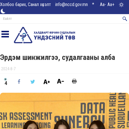
Холбоо барих, Санал хүсэлт
info@nccd.gov.mn
*
Aa-
Aa+
Эрдэм шинжилгээ, судалгааны алба
2024-8-7
4