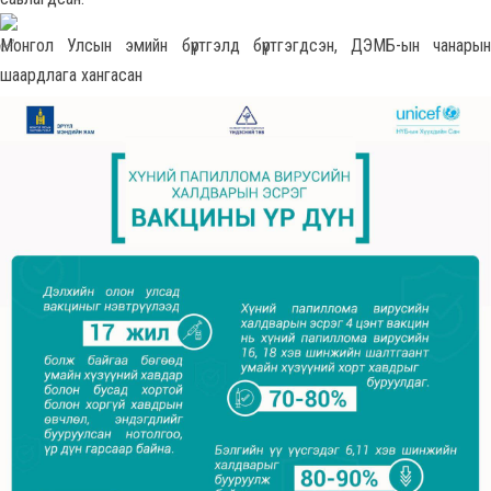
Монгол Улсын эмийн бүртгэлд бүртгэгдсэн, ДЭМБ-ын чанарын
шаардлага хангасан