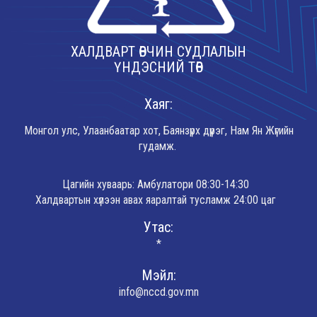
ХАЛДВАРТ ӨВЧИН СУДЛАЛЫН
ҮНДЭСНИЙ ТӨВ
Хаяг:
Монгол улс, Улаанбаатар хот, Баянзүрх дүүрэг, Нам Ян Жүгийн
гудамж.
Цагийн хуваарь: Амбулатори 08:30-14:30
Халдвартын хүлээн авах яаралтай тусламж 24:00 цаг
Утас:
*
Мэйл:
info@nccd.gov.mn