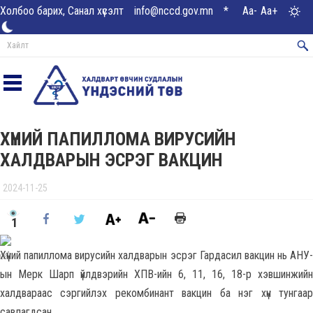
Холбоо барих, Санал хүсэлт
info@nccd.gov.mn
*
Aa-
Aa+
ХҮНИЙ ПАПИЛЛОМА ВИРУСИЙН
ХАЛДВАРЫН ЭСРЭГ ВАКЦИН
2024-11-25
1
Хүний папиллома вирусийн халдварын эсрэг Гардасил вакцин нь АНУ-
ын Мерк Шарп үйлдвэрийн ХПВ-ийн 6, 11, 16, 18-р хэвшинжийн
халдвараас сэргийлэх рекомбинант вакцин ба нэг хүн тунгаар
савлагдсан.