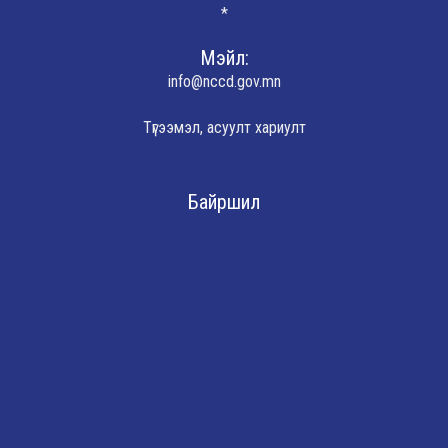
*
Мэйл:
info@nccd.gov.mn
Түгээмэл, асуулт хариулт
Байршил