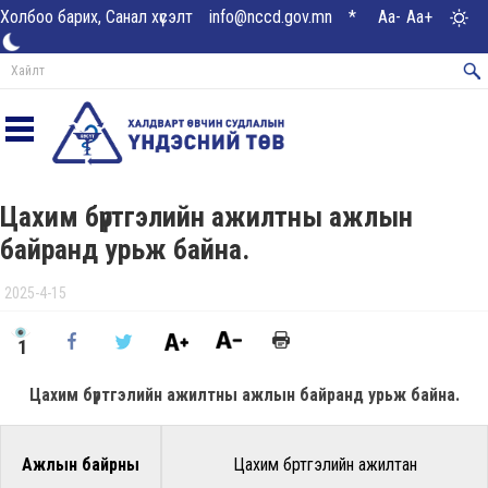
Холбоо барих, Санал хүсэлт
info@nccd.gov.mn
*
Aa-
Aa+
Цахим бүртгэлийн ажилтны ажлын
байранд урьж байна.
2025-4-15
1
Цахим бүртгэлийн ажилтны ажлын байранд урьж байна.
Ажлын байрны
Цахим бүртгэлийн ажилтан