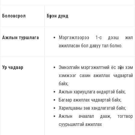
Боловсрол
Бүрэн дунд
Ажлын туршлага
Мэргэжлээрээ 1-с дээш жил
ажилласан бол давуу тал болно.
Ур чадвар
Эмнэлгийн мэргэжилтний ёс зүйн хэм
хэмжээг сахин ажиллах чадвартай
байх;
Ажлын хариуцлага өндөртэй байх;
Багаар ажиллах чадвартай байх;
Харилцааны зөв хандлагатай байх;
Ажлын ачаалал дааж, тогтвор
суурьшилтай ажиллах