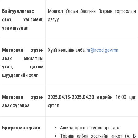
Байгууллагаас
Монгол Улсын Засгийн Газрын тогтоолын
өгөх хангамж,
дагуу
урамшуулал
Материал хүлээн
Хүний нөөцийн алба,
hr@nccd.gov.mn
авах ажилтны
утас, цахим
шуудангийн хаяг
Материал хүлээн
202
5
.
04
.
15
-202
5
.
04
.
30
өдрийн
16:00 цаг
авах хугацаа
хүртэл
Бүрдүүлэх материал
Ажилд орохыг хүссэн өргөдөл
Төрийн албан хаагчийн анкет (А, Б