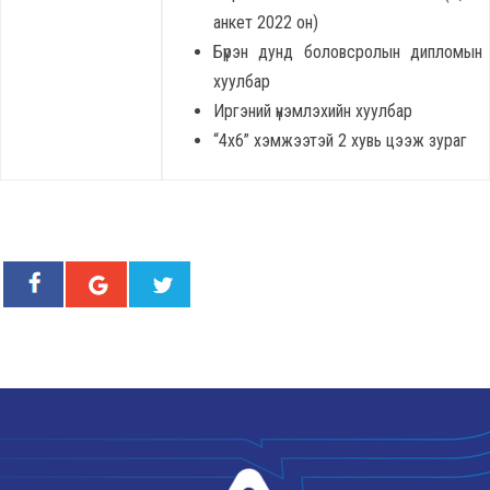
анкет 2022 он)
Бүрэн дунд боловсролын дипломын
хуулбар
Иргэний үнэмлэхийн хуулбар
“4х6” хэмжээтэй 2 хувь цээж зураг