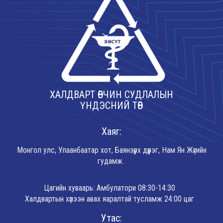
ХАЛДВАРТ ӨВЧИН СУДЛАЛЫН
ҮНДЭСНИЙ ТӨВ
Хаяг:
Монгол улс, Улаанбаатар хот, Баянзүрх дүүрэг, Нам Ян Жүгийн
гудамж.
Цагийн хуваарь: Амбулатори 08:30-14:30
Халдвартын хүлээн авах яаралтай тусламж 24:00 цаг
Утас: