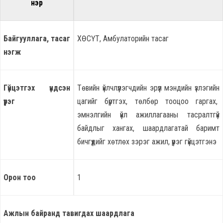
нэр
Байгууллага, тасаг
ХӨСҮТ, Амбулаторийн тасаг
нэгж
Гүйцэтгэх үндсэн
Төвийн үйлчлүүлэгчдийн эрүүл мэндийн үзлэгийн
үүрэг
цагийг бүртгэх, төлбөр тооцоо гаргах,
эмнэлгийн үйл ажиллагааны тасралтгүй
байдлыг хангах, шаардлагатай баримт
бичгүүдийг хөтлөх зэрэг ажил, үүрэг гүйцэтгэнэ
Орон тоо
1
Ажлын байранд тавигдах шаардлага