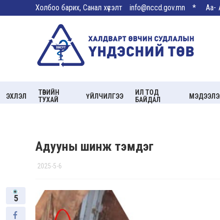
Холбоо барих, Санал хүсэлт
info@nccd.gov.mn
*
Aa-
ТӨВИЙН
ИЛ ТОД
ЭХЛЭЛ
ҮЙЛЧИЛГЭЭ
МЭДЭЭЛЭ
ТУХАЙ
БАЙДАЛ
Адууны шинж тэмдэг
2025-5-6
5