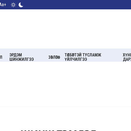
Aa+
ЭРДЭМ
ТӨЛБӨРТЭЙ ТУСЛАМЖ
ХҮН
Л
ЗӨВЛӨГӨӨ
ШИНЖИЛГЭЭ
ҮЙЛЧИЛГЭЭ
ДАР