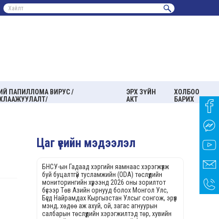
ИЙ ПАПИЛЛОМА ВИРУС /
ЭРХ ЗҮЙН
ХОЛБОО
ХЛААЖУУЛАЛТ/
АКТ
БАРИХ
Цаг үеийн мэдээлэл
БНСУ-ын Гадаад хэргийн яамнаас хэрэгжүүлж
буй буцалтгүй тусламжийн (ODA) төслүүдийн
мониторингийн хүрээнд 2026 оны зорилтот
бүсээр Төв Азийн орнууд болох Монгол Улс,
Бүгд Найрамдах Кыргызстан Улсыг сонгож, эрүүл
мэнд, хөдөө аж ахуй, ой, загас агнуурын
салбарын төслүүдийн хэрэгжилтэд төр, хувийн