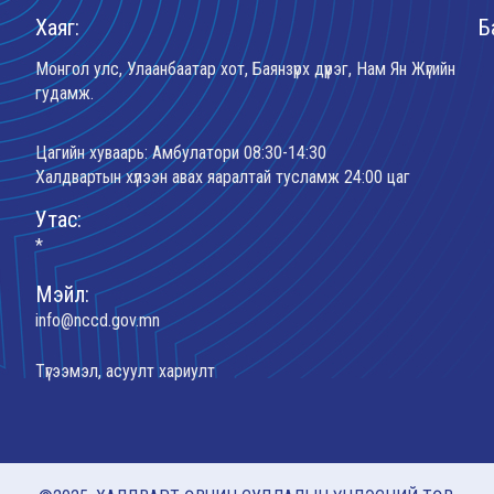
Хаяг:
Б
Монгол улс, Улаанбаатар хот, Баянзүрх дүүрэг, Нам Ян Жүгийн
гудамж.
Цагийн хуваарь: Амбулатори 08:30-14:30
Халдвартын хүлээн авах яаралтай тусламж 24:00 цаг
Утас:
*
Мэйл:
info@nccd.gov.mn
Түгээмэл, асуулт хариулт