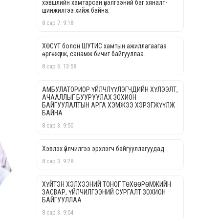
хэвшлийн хамтарсан үнэлгээний баг хяналт-
шинжилгээ хийж байна.
8 сар 7. 9:18
ХӨСҮТ болон ШУТИС хамтын ажиллагаагаа
өргөжүүлж, санамж бичиг байгууллаа.
8 сар 6. 13:58
АМБУЛАТОРИОР ҮЙЛЧЛҮҮЛЭГЧДИЙН ХҮЛЭЭЛТ,
АЧААЛЛЫГ БУУРУУЛАХ ЗОХИОН
БАЙГУУЛАЛТЫН АРГА ХЭМЖЭЭ ХЭРЭГЖҮҮЛЖ
БАЙНА
8 сар 3. 9:50
Хэвлэх үйлчилгээ эрхлэгч байгууллагуудад
8 сар 3. 9:28
ХҮЙТЭН ХЭЛХЭЭНИЙ ТОНОГ ТӨХӨӨРӨМЖИЙН
ЗАСВАР, ҮЙЛЧИЛГЭЭНИЙ СУРГАЛТ ЗОХИОН
БАЙГУУЛЛАА
8 сар 3. 9:04