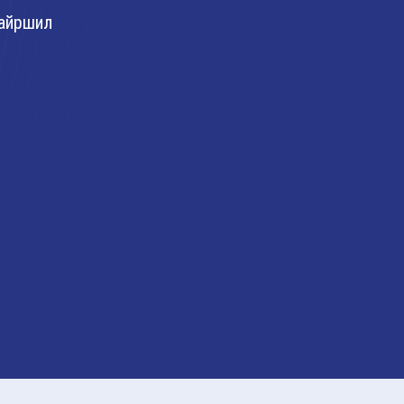
айршил