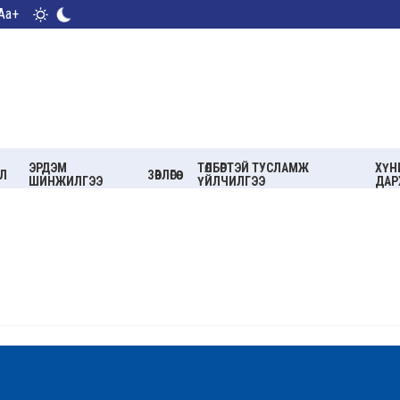
Aa+
ЭРДЭМ
ТӨЛБӨРТЭЙ ТУСЛАМЖ
ХҮН
Л
ЗӨВЛӨГӨӨ
ШИНЖИЛГЭЭ
ҮЙЛЧИЛГЭЭ
ДАР