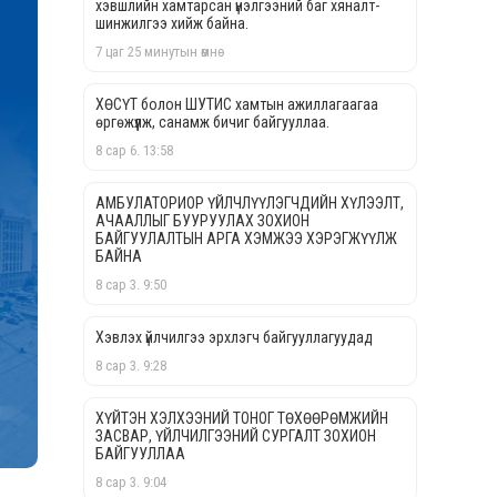
хэвшлийн хамтарсан үнэлгээний баг хяналт-
шинжилгээ хийж байна.
7 цаг 25 минутын өмнө
ХӨСҮТ болон ШУТИС хамтын ажиллагаагаа
өргөжүүлж, санамж бичиг байгууллаа.
8 сар 6. 13:58
АМБУЛАТОРИОР ҮЙЛЧЛҮҮЛЭГЧДИЙН ХҮЛЭЭЛТ,
АЧААЛЛЫГ БУУРУУЛАХ ЗОХИОН
БАЙГУУЛАЛТЫН АРГА ХЭМЖЭЭ ХЭРЭГЖҮҮЛЖ
БАЙНА
8 сар 3. 9:50
Хэвлэх үйлчилгээ эрхлэгч байгууллагуудад
8 сар 3. 9:28
ХҮЙТЭН ХЭЛХЭЭНИЙ ТОНОГ ТӨХӨӨРӨМЖИЙН
ЗАСВАР, ҮЙЛЧИЛГЭЭНИЙ СУРГАЛТ ЗОХИОН
БАЙГУУЛЛАА
8 сар 3. 9:04