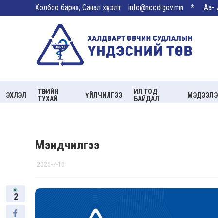
Холбоо барих, Санал хүсэлт
info@nccd.gov.mn
*
Aa-
ТӨВИЙН
ИЛ ТОД
ЭХЛЭЛ
ҮЙЛЧИЛГЭЭ
МЭДЭЭЛЭ
ТУХАЙ
БАЙДАЛ
Мэндчилгээ
2025-7-10
2