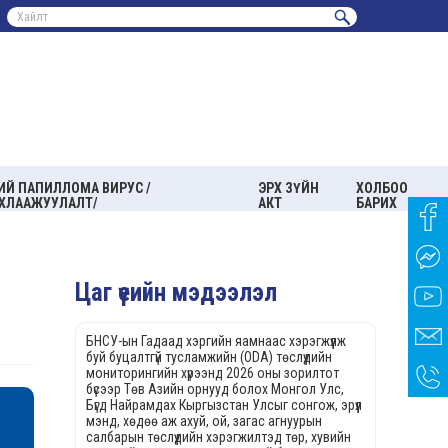
ИЙ ПАПИЛЛОМА ВИРУС /
ЭРХ ЗҮЙН
ХОЛБОО
ХЛААЖУУЛАЛТ/
АКТ
БАРИХ
Цаг үеийн мэдээлэл
БНСУ-ын Гадаад хэргийн яамнаас хэрэгжүүлж
буй буцалтгүй тусламжийн (ODA) төслүүдийн
мониторингийн хүрээнд 2026 оны зорилтот
бүсээр Төв Азийн орнууд болох Монгол Улс,
Бүгд Найрамдах Кыргызстан Улсыг сонгож, эрүүл
мэнд, хөдөө аж ахуй, ой, загас агнуурын
салбарын төслүүдийн хэрэгжилтэд төр, хувийн