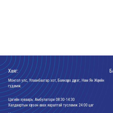
Хаяг:
Б
Монгол улс, Улаанбаатар хот, Баянзүрх дүүрэг, Нам Ян Жүгийн
гудамж.
Цагийн хуваарь: Амбулатори 08:30-14:30
Халдвартын хүлээн авах яаралтай тусламж 24:00 цаг