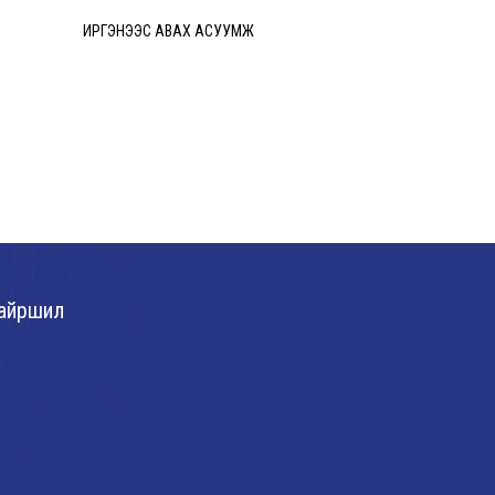
ИРГЭНЭЭС АВАХ АСУУМЖ
Авилгын эс
Лавлах утас
Төрөлжсөн м
байна.
айршил