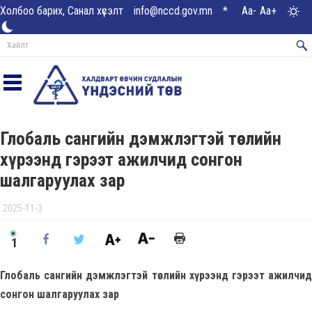
Холбоо барих, Санал хүсэлт
info@nccd.gov.mn
*
Aa-
Aa+
Глобаль сангийн дэмжлэгтэй төслийн
хүрээнд гэрээт ажилчид сонгон
шалгаруулах зар
2025-11-3
1
Глобаль сангийн дэмжлэгтэй төслийн хүрээнд гэрээт ажилчид
сонгон шалгаруулах зар