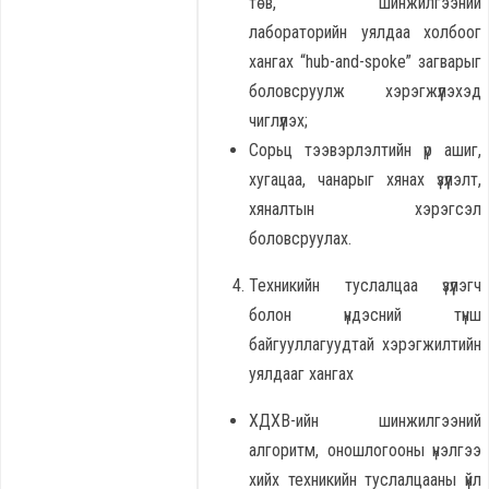
төв, шинжилгээний
лабораторийн уялдаа холбоог
хангах “hub-and-spoke” загварыг
боловсруулж хэрэгжүүлэхэд
чиглүүлэх;
Сорьц тээвэрлэлтийн үр ашиг,
хугацаа, чанарыг хянах үзүүлэлт,
хяналтын хэрэгсэл
боловсруулах.
Техникийн туслалцаа үзүүлэгч
болон үндэсний түнш
байгууллагуудтай хэрэгжилтийн
уялдааг хангах
ХДХВ-ийн шинжилгээний
алгоритм, оношлогооны үнэлгээ
хийх техникийн туслалцааны үйл