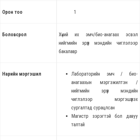
Орон тоо
1
Боловсрол
Хүний их эмч/био-анагаах эсвэл
нийгмийн эрүүл мэндийн чиглэлээр
бакалавр
Нарийн мэргэшил
Лабораторийн эмч / био-
анагаахын мэргэжилтэн /
нийгмийн эрүүл мэндийн
чиглэлээр мэргэшүүлэх
сургалтад сурацлсан
Магистр зэрэгтэй бол давуу
талтай