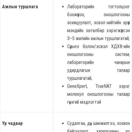
Ажлын туршлага
Лабораторийн тогтолцоог
бэхжүүлэх, оношлогооны
зохицуулалт, эсвэл нийтийн эрүүл
мэндийн хөтөлбөр хэрэгжүүлсэн
3–5 жилийн ажлын туршлагатай;
Сүрьеэ болон/эсвэл ХДХВ-ийн
оношлогооны систем,
лабораторийн чанарын
удирдлагын талаар
туршлагатай;
GeneXpert, TrueNAT зэрэг
молекул оношлогооны талаар
гүнзгий мэдлэгтэй
Ур чадвар
Судалгаа, дүн шинжилгээ, зохион
байгуулалт, харилцааны ур