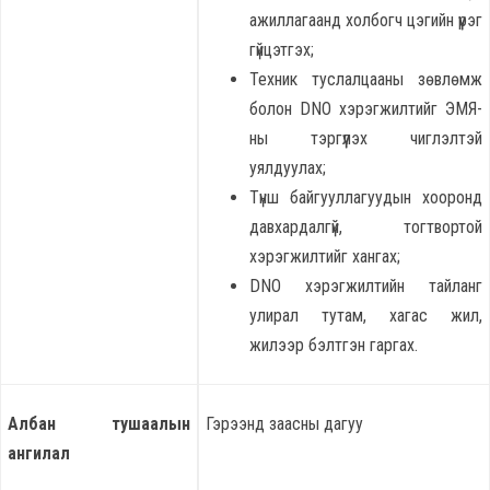
ажиллагаанд холбогч цэгийн үүрэг
гүйцэтгэх;
Техник туслалцааны зөвлөмж
болон DNO хэрэгжилтийг ЭМЯ-
ны тэргүүлэх чиглэлтэй
уялдуулах;
Түнш байгууллагуудын хооронд
давхардалгүй, тогтвортой
хэрэгжилтийг хангах;
DNO хэрэгжилтийн тайланг
улирал тутам, хагас жил,
жилээр бэлтгэн гаргах.
Албан тушаалын
Гэрээнд заасны дагуу
ангилал