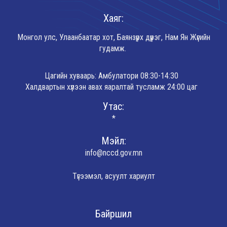
Хаяг:
Монгол улс, Улаанбаатар хот, Баянзүрх дүүрэг, Нам Ян Жүгийн
гудамж.
Цагийн хуваарь: Амбулатори 08:30-14:30
Халдвартын хүлээн авах яаралтай тусламж 24:00 цаг
Утас:
*
Мэйл:
info@nccd.gov.mn
Түгээмэл, асуулт хариулт
Байршил