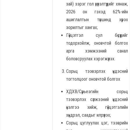
зай) зэрэг гол үзүүлэлтүүдийг хянаж,
2026 он гэхэд 62%-ийн
ашиглалтын түвшинд хүрэх
зорилтыг хангах;
Гүйцэтгэл сул бүсүүдийг
тодорхойлж, оновчтой болгох
арга хэмжээний санал
боловсруулах хэрэгжүүлэх.
Сорьц тээвэрлэх үндэсний
тогтолцоог оновчтой болгох
ХДХВ/Сүрьеэгийн сорьц
тээвэрлэх сүлжээний үндэсний
үнэлгээ хийж, гүйцэтгэлийн
хүндрэл, саадыг илрүүлэх;
Сорьц цуглуулах цэг, тээврийн