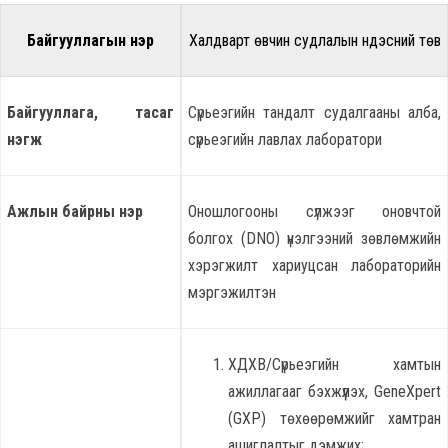
Б
айгууллагын нэр
Халдварт өвчин судлалын үндэсний төв
Байгууллага, тасаг
Сүрьеэгийн тандалт судалгааны алба,
нэгж
сүрьеэгийн лавлах лаборатори
Ажлын байрны нэр
Оношлогооны сүлжээг оновчтой
болгох (DNO) үнэлгээний зөвлөмжийн
хэрэгжилт хариуцсан лабораторийн
мэргэжилтэн
ХДХВ/Сүрьеэгийн хамтын
ажиллагааг бэхжүүлэх, GeneXpert
(GXP) төхөөрөмжийг хамтран
ашиглалтыг дэмжих;