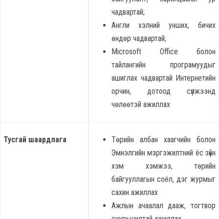
чадвартай;
Англи хэлний унших, бичих
өндөр чадвартай;
Microsoft Office болон
тайлангийн програмуудыг
ашиглах чадвартай Интернетийн
орчин, дотоод сүлжээнд
чөлөөтэй ажиллах
Тусгай шаардлага
Төрийн албан хаагчийн болон
Эмнэлгийн мэргэжилтний ёс зүйн
хэм хэмжээ, төрийн
байгууллагын соёл, дэг журмыг
сахин ажиллах
Ажлын ачаалал дааж, тогтвор
суурьшилтай ажиллах