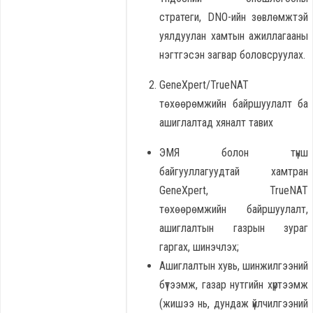
стратеги, DNO-ийн зөвлөмжтэй
уялдуулан хамтын ажиллагааны
нэгтгэсэн загвар боловсруулах.
GeneXpert/TrueNAT
төхөөрөмжийн байршуулалт ба
ашиглалтад хяналт тавих
ЭМЯ болон түнш
байгууллагуудтай хамтран
GeneXpert, TrueNAT
төхөөрөмжийн байршуулалт,
ашиглалтын газрын зураг
гаргах, шинэчлэх;
Ашиглалтын хувь, шинжилгээний
бүтээмж, газар нутгийн хүртээмж
(жишээ нь, дундаж үйлчилгээний