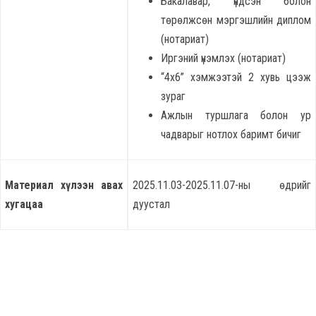
Бакалавар, үндсэн болон
төрөлжсөн мэргэшлийн диплом
(нотариат)
Иргэний үнэмлэх (нотариат)
“4х6” хэмжээтэй 2 хувь цээж
зураг
Ажлын туршлага болон ур
чадварыг нотлох баримт бичиг
Материал хүлээн авах
2025.11.03-2025.11.07-ны өдрийг
хугацаа
дуустал