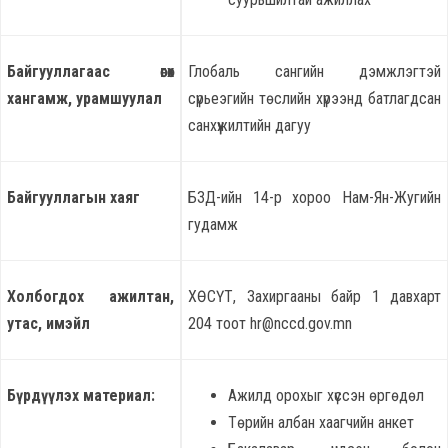
Байгууллагаас өгөх
Глобаль сангийн дэмжлэгтэй
хангамж, урамшуулал
сүрьеэгийн төслийн хүрээнд батлагдсан
санхүүжилтийн дагуу
Байгууллагын хаяг
БЗД-ийн 14-р хороо Нам-Ян-Жугийн
гудамж
Холбогдох ажилтан,
ХӨСҮТ, Захиргааны байр 1 давхарт
утас, имэйл
204 тоот hr@nccd.gov.mn
Бүрдүүлэх материал:
Ажилд орохыг хүссэн өргөдөл
Төрийн албан хаагчийн анкет