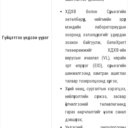
ХДХВ болон Сүрьеэгийн
хөтөлбөрүүд, нийгмийн эрүүл
мэндийн лабораториудын
хооронд хэлэлцүүлэгийг удирдан
Гүйцэтгэх үндсэн үүрэг
зохион байгуулж, GeneXpert
төхөөрөмжийг ХДХВ-ийн
вирусын ачаалал (VL), нярайн
эрт илрүүлэг (EID), сүрьеэгийн
шинжилгээнд хамтран ашиглах
талаар тохиролцоонд хүргэх;
Хүний нөөц, сургалтын хэрэгцээ,
нийлүүлэлтийн сүлжээ, засвар
үйлчилгээний төлөвлөгөөнд
гарах өөрчлөлтийг үнэлж санал
дэвшүүлэх;
Үндэсний оношлогооны