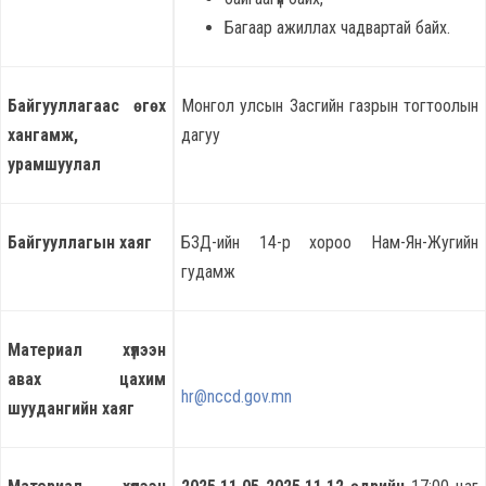
Багаар ажиллах чадвартай байх.
Байгууллагаас өгөх
Монгол улсын Засгийн газрын тогтоолын
хангамж,
дагуу
урамшуулал
Байгууллагын хаяг
БЗД-ийн 14-р хороо Нам-Ян-Жугийн
гудамж
Материал хүлээн
авах цахим
hr@nccd.gov.mn
шуудангийн хаяг