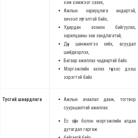
хэм хэмжээг сахих,
Ажлын хариуцлага өндөртэй,
хичээл зүтгэлтэй байх,
Удирдан зохион байгуулах,
харилцааны зөв хандлагатай,
Дүн шинжилгээ хийх, асуудал
шийдвэрлэх,
Багаар ажиллах чадвартай байх.
Мэргэжлийн ахлах түүнээс дээш
зэрэгтэй байх
Тусгай шаардлага
Ажлын ачаалал дааж, тогтвор
суурьшилтай ажиллах:
Ёс зүйн болон мэргэжлийн алдаа
дутагдал гаргаж
байгаагүй байх,