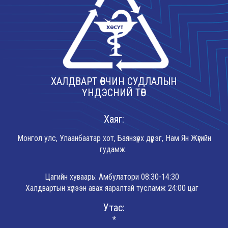
ХАЛДВАРТ ӨВЧИН СУДЛАЛЫН
ҮНДЭСНИЙ ТӨВ
Хаяг:
Монгол улс, Улаанбаатар хот, Баянзүрх дүүрэг, Нам Ян Жүгийн
гудамж.
Цагийн хуваарь: Амбулатори 08:30-14:30
Халдвартын хүлээн авах яаралтай тусламж 24:00 цаг
Утас:
*