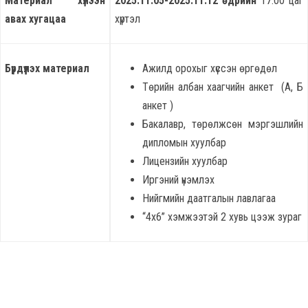
Материал хүлээн
2025.11.05-2025.11.12 өдрийн
17:00 цаг
авах хугацаа
хүртэл
Бүрдүүлэх материал
Ажилд орохыг хүссэн өргөдөл
Төрийн албан хаагчийн анкет (А, Б
анкет )
Бакалавр, төрөлжсөн мэргэшлийн
дипломын хуулбар
Лицензийн хуулбар
Иргэний үнэмлэх
Нийгмийн даатгалын лавлагаа
“4х6” хэмжээтэй 2 хувь цээж зураг