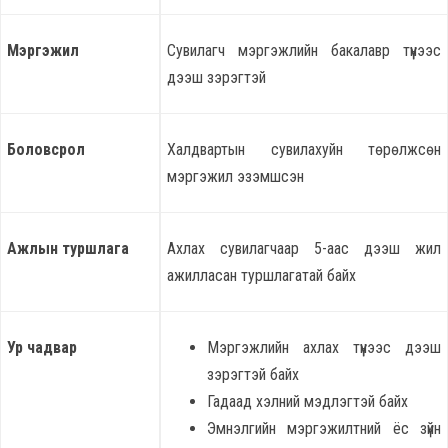
Мэргэжил
Сувилагч мэргэжлийн бакалавр түүнээс
дээш зэрэгтэй
Боловсрол
Халдвартын сувилахуйн төрөлжсөн
мэргэжил эзэмшсэн
Ажлын туршлага
Ахлах сувилагчаар 5-аас дээш жил
ажилласан туршлагатай байх
Ур чадвар
Мэргэжлийн ахлах түүнээс дээш
зэрэгтэй байх
Гадаад хэлний мэдлэгтэй байх
Эмнэлгийн мэргэжилтний ёс зүйн