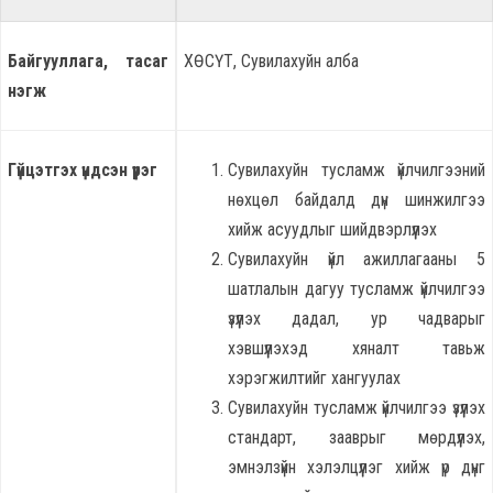
Байгууллага, тасаг
ХӨСҮТ, Сувилахуйн алба
нэгж
Гүйцэтгэх үндсэн үүрэг
Сувилахуйн тусламж үйлчилгээний
нөхцөл байдалд дүн шинжилгээ
хийж асуудлыг шийдвэрлүүлэх
Сувилахуйн үйл ажиллагааны 5
шатлалын дагуу тусламж үйлчилгээ
үзүүлэх дадал, ур чадварыг
хэвшүүлэхэд хяналт тавьж
хэрэгжилтийг хангуулах
Сувилахуйн тусламж үйлчилгээ үзүүлэх
стандарт, зааврыг мөрдүүлэх,
эмнэлзүйн хэлэлцүүлэг хийж үр дүнг