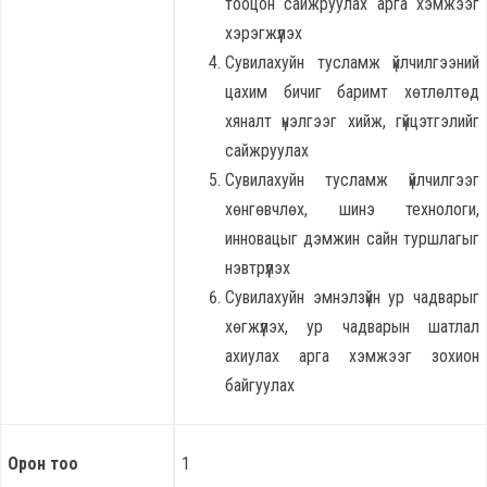
тооцон сайжруулах арга хэмжээг
хэрэгжүүлэх
Сувилахуйн тусламж үйлчилгээний
цахим бичиг баримт хөтлөлтөд
хяналт үнэлгээг хийж, гүйцэтгэлийг
сайжруулах
Сувилахуйн тусламж үйлчилгээг
хөнгөвчлөх, шинэ технологи,
инновацыг дэмжин сайн туршлагыг
нэвтрүүлэх
Сувилахуйн эмнэлзүйн ур чадварыг
хөгжүүлэх, ур чадварын шатлал
ахиулах арга хэмжээг зохион
байгуулах
Орон тоо
1