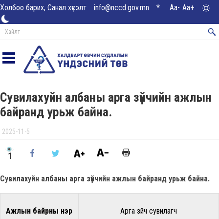
Холбоо барих, Санал хүсэлт
info@nccd.gov.mn
*
Aa-
Aa+
Сувилахуйн албаны арга зүйчийн ажлын
байранд урьж байна.
2025-11-5
1
Сувилахуйн албаны арга зүйчийн ажлын байранд урьж байна.
Ажлын байрны нэр
Арга зүйч сувилагч