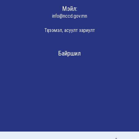
Мэйл:
info@nccd.gov.mn
Түгээмэл, асуулт хариулт
Байршил