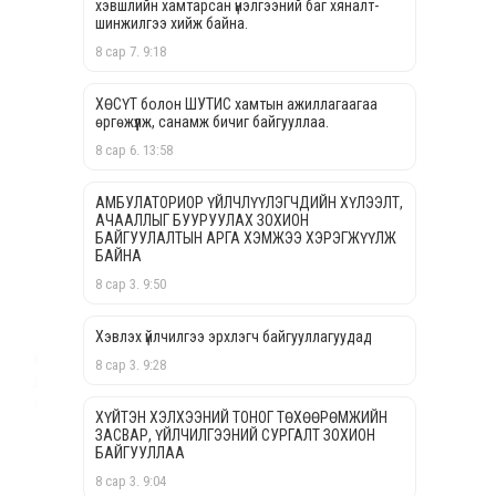
хэвшлийн хамтарсан үнэлгээний баг хяналт-
шинжилгээ хийж байна.
8 сар 7. 9:18
ХӨСҮТ болон ШУТИС хамтын ажиллагаагаа
өргөжүүлж, санамж бичиг байгууллаа.
8 сар 6. 13:58
АМБУЛАТОРИОР ҮЙЛЧЛҮҮЛЭГЧДИЙН ХҮЛЭЭЛТ,
АЧААЛЛЫГ БУУРУУЛАХ ЗОХИОН
БАЙГУУЛАЛТЫН АРГА ХЭМЖЭЭ ХЭРЭГЖҮҮЛЖ
БАЙНА
8 сар 3. 9:50
Хэвлэх үйлчилгээ эрхлэгч байгууллагуудад
8 сар 3. 9:28
ХҮЙТЭН ХЭЛХЭЭНИЙ ТОНОГ ТӨХӨӨРӨМЖИЙН
ЗАСВАР, ҮЙЛЧИЛГЭЭНИЙ СУРГАЛТ ЗОХИОН
БАЙГУУЛЛАА
8 сар 3. 9:04