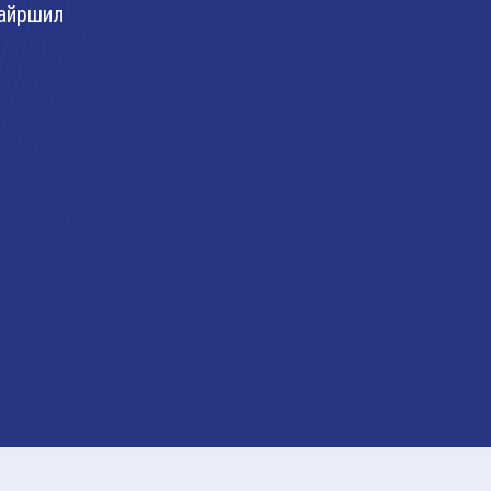
айршил