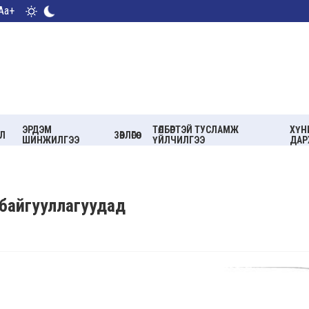
Aa+
ЭРДЭМ
ТӨЛБӨРТЭЙ ТУСЛАМЖ
ХҮН
Л
ЗӨВЛӨГӨӨ
ШИНЖИЛГЭЭ
ҮЙЛЧИЛГЭЭ
ДАР
 байгууллагуудад