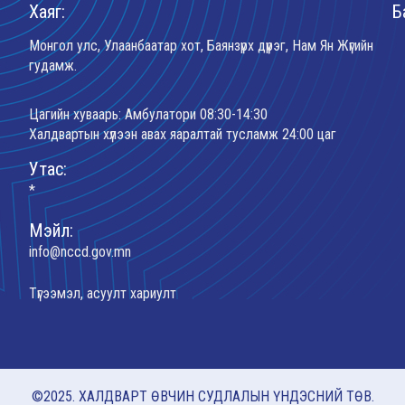
Хаяг:
Б
Монгол улс, Улаанбаатар хот, Баянзүрх дүүрэг, Нам Ян Жүгийн
гудамж.
Цагийн хуваарь: Амбулатори 08:30-14:30
Халдвартын хүлээн авах яаралтай тусламж 24:00 цаг
Утас:
*
Мэйл:
info@nccd.gov.mn
Түгээмэл, асуулт хариулт
©2025. ХАЛДВАРТ ӨВЧИН СУДЛАЛЫН ҮНДЭСНИЙ ТӨВ.