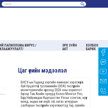
ИЙ ПАПИЛЛОМА ВИРУС /
ЭРХ ЗҮЙН
ХОЛБОО
ХЛААЖУУЛАЛТ/
АКТ
БАРИХ
Цаг үеийн мэдээлэл
БНСУ-ын Гадаад хэргийн яамнаас хэрэгжүүлж
буй буцалтгүй тусламжийн (ODA) төслүүдийн
мониторингийн хүрээнд 2026 оны зорилтот
бүсээр Төв Азийн орнууд болох Монгол Улс,
Бүгд Найрамдах Кыргызстан Улсыг сонгож, эрүүл
мэнд, хөдөө аж ахуй, ой, загас агнуурын
салбарын төслүүдийн хэрэгжилтэд төр, хувийн