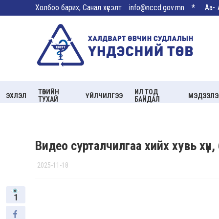
Холбоо барих, Санал хүсэлт
info@nccd.gov.mn
*
Aa-
ТӨВИЙН
ИЛ ТОД
ЭХЛЭЛ
ҮЙЛЧИЛГЭЭ
МЭДЭЭЛЭ
ТУХАЙ
БАЙДАЛ
Видео сурталчилгаа хийх хувь хүн,
2025-11-18
1