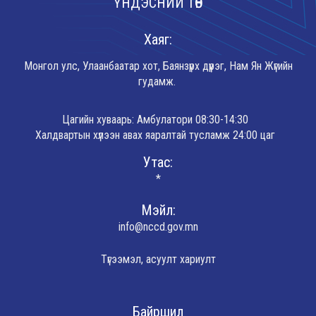
ҮНДЭСНИЙ ТӨВ
Хаяг:
Монгол улс, Улаанбаатар хот, Баянзүрх дүүрэг, Нам Ян Жүгийн
гудамж.
Цагийн хуваарь: Амбулатори 08:30-14:30
Халдвартын хүлээн авах яаралтай тусламж 24:00 цаг
Утас:
*
Мэйл:
info@nccd.gov.mn
Түгээмэл, асуулт хариулт
Байршил