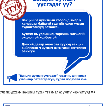
Улаанбурханы вакцины тухай түгээмэл асуулт❓ хариултууд 📢