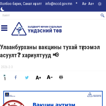
Холбоо барих, Санал хүсэлт
info@nccd.gov.mn
*
Aa-
Aa+
Улаанбурханы вакцины тухай түгээмэл
асуулт❓ хариултууд 📢
2026-2-3
1