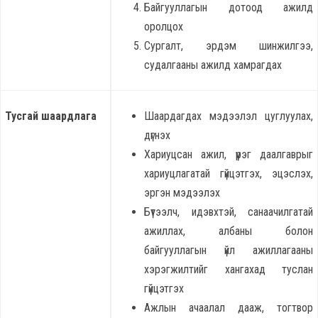
Байгууллагын дотоод ажилд
оролцох
Сургалт, эрдэм шинжилгээ,
судалгааны ажилд хамрагдах
Тусгай шаардлага
Шаардагдах мэдээлэл цуглуулах,
дүгнэх
Хариуцсан ажил, үүрэг даалгаврыг
хариуцлагатай гүйцэтгэх, эцэслэх,
эргэн мэдээлэх
Бүтээлч, идэвхтэй, санаачилгатай
ажиллах, албаны болон
байгууллагын үйл ажиллагааны
хэрэгжилтийг хангахад туслан
гүйцэтгэх
Ажлын ачаалал дааж, тогтвор