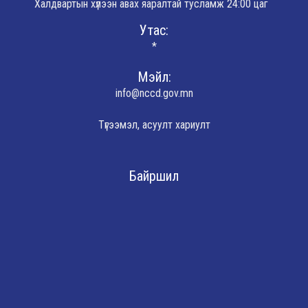
Халдвартын хүлээн авах яаралтай тусламж 24:00 цаг
Утас:
*
Мэйл:
info@nccd.gov.mn
Түгээмэл, асуулт хариулт
Байршил