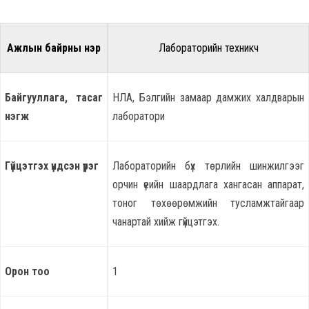
Ажлын байрны нэр
Лабораторийн техникч
Байгууллага, тасаг
НЛА, Бэлгийн замаар дамжих халдварын
нэгж
лаборатори
Гүйцэтгэх үндсэн үүрэг
Лабораторийн бүх төрлийн шинжилгээг
орчин үеийн шаардлага хангасан аппарат,
тоног төхөөрөмжийн тусламжтайгаар
чанартай хийж гүйцэтгэх.
Орон тоо
1