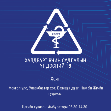
ХАЛДВАРТ ӨВЧИН СУДЛАЛЫН
ҮНДЭСНИЙ ТӨВ
Хаяг:
Монгол улс, Улаанбаатар хот, Баянзүрх дүүрэг, Нам Ян Жүгийн
гудамж.
Цагийн хуваарь: Амбулатори 08:30-14:30