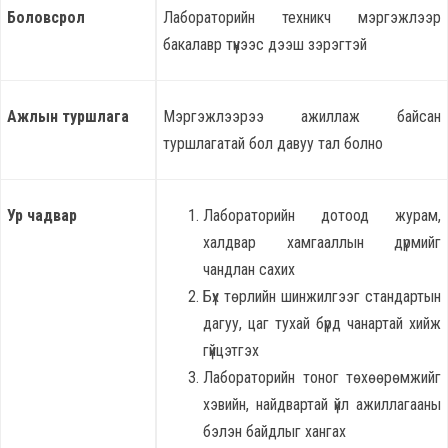
Боловсрол
Лабораторийн техникч мэргэжлээр
бакалавр түүнээс дээш зэрэгтэй
Ажлын туршлага
Мэргэжлээрээ ажиллаж байсан
туршлагатай бол давуу тал болно
Ур чадвар
Лабораторийн дотоод журам,
халдвар хамгааллын дүрмийг
чандлан сахих
Бүх төрлийн шинжилгээг стандартын
дагуу, цаг тухай бүрд чанартай хийж
гүйцэтгэх
Лабораторийн тоног төхөөрөмжийг
хэвийн, найдвартай үйл ажиллагааны
бэлэн байдлыг хангах