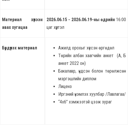
Материал хүлээн
2026.06.15 - 2026.06.19-ны өдрийн
16:00
авах хугацаа
цаг хүртэл
Бүрдүүлэх материал
Ажилд орохыг хүссэн өргөдөл
Төрийн албан хаагчийн анкет (А, Б
анкет 2022 он)
Бакалавр, үндсэн болон төрөлжсөн
мэргэшлийн диплом
Лиценз
Иргэний үнэмлэх хуулбар /Лавлагаа/
“4х6” хэмжээтэй цээж зураг