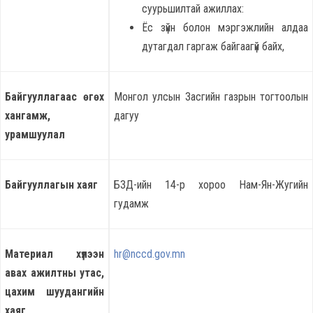
суурьшилтай ажиллах:
Ёс зүйн болон мэргэжлийн алдаа
дутагдал гаргаж байгаагүй байх,
Байгууллагаас өгөх
Монгол улсын Засгийн газрын тогтоолын
хангамж,
дагуу
урамшуулал
Байгууллагын хаяг
БЗД-ийн 14-р хороо Нам-Ян-Жугийн
гудамж
Материал хүлээн
hr@nccd.gov.mn
авах ажилтны утас,
цахим шуудангийн
хаяг