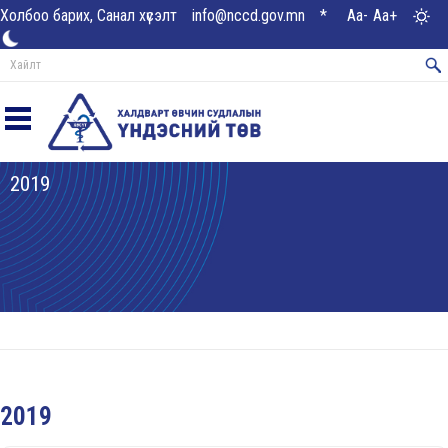
Холбоо барих, Санал хүсэлт
info@nccd.gov.mn
*
Aa-
Aa+
2019
2019