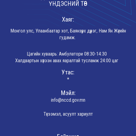
ҮНДЭСНИЙ ТӨВ
Хаяг:
Монгол улс, Улаанбаатар хот, Баянзүрх дүүрэг, Нам Ян Жүгийн
гудамж.
Цагийн хуваарь: Амбулатори 08:30-14:30
Халдвартын хүлээн авах яаралтай тусламж 24:00 цаг
Утас:
*
Мэйл:
info@nccd.gov.mn
Түгээмэл, асуулт хариулт