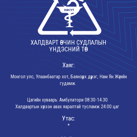
ХАЛДВАРТ ӨВЧИН СУДЛАЛЫН
ҮНДЭСНИЙ ТӨВ
Хаяг:
Монгол улс, Улаанбаатар хот, Баянзүрх дүүрэг, Нам Ян Жүгийн
гудамж.
Цагийн хуваарь: Амбулатори 08:30-14:30
Халдвартын хүлээн авах яаралтай тусламж 24:00 цаг
Утас:
*