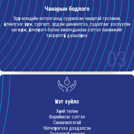
Чанарын бодлого
Эрүүл мэндийн нотолгоонд суурилсан чанартай тусламж,
үйлчилгээг үзүүлж, сургалт, эрдэм шинжилгээ, судалгааг хослуулан
хөгжүүлж, үйлчлүүлэгч болон ажилчдынхаа сэтгэл ханамжийг
тасралтгүй дээшлүүлнэ.
03
Үнэт зүйлс
Хүний төлөө
Өөриймсөг сэтгэл
Санаачилгатай
Үйлчлүүлэгчээ дээдэлсэн
Тасралтгүй хөгжил