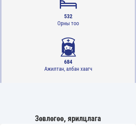
554
Орны тоо
712
Ажилтан, албан хаагч
Зөвлөгөө, ярилцлага