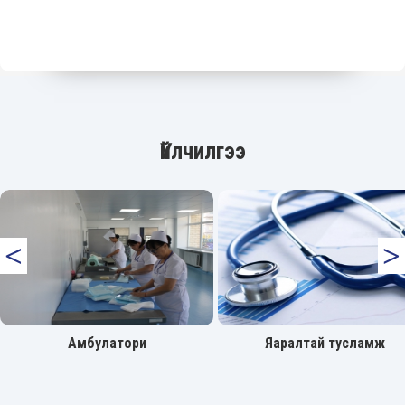
Үйлчилгээ
˂
˃
Амбулатори
Яаралтай тусламж