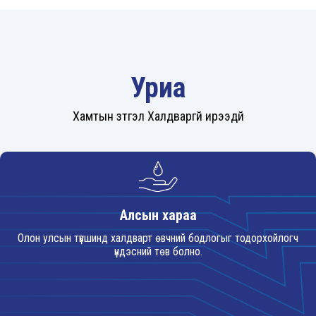
Уриа
Хамтын зүтгэл Халдваргүй ирээдүй
Вакцин хийлгэх нь яагаад чухал вэ?
Авилгын эсрэг нэгдье
Алсын хараа
Олон улсын түвшинд халдварт өвчний бодлогыг тодорхойлогч
үндэсний төв болно.