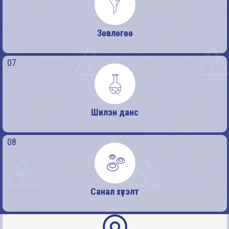
Зөвлөгөө
07
Шилэн данс
08
Санал хүсэлт