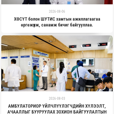
2026-08-06
ХӨСҮТ болон ШУТИС хамтын ажиллагаагаа
өргөжүүлж, санамж бичиг байгууллаа.
2026-08-03
АМБУЛАТОРИОР ҮЙЛЧЛҮҮЛЭГЧДИЙН ХҮЛЭЭЛТ,
АЧААЛЛЫГ БУУРУУЛАХ ЗОХИОН БАЙГУУЛАЛТЫН