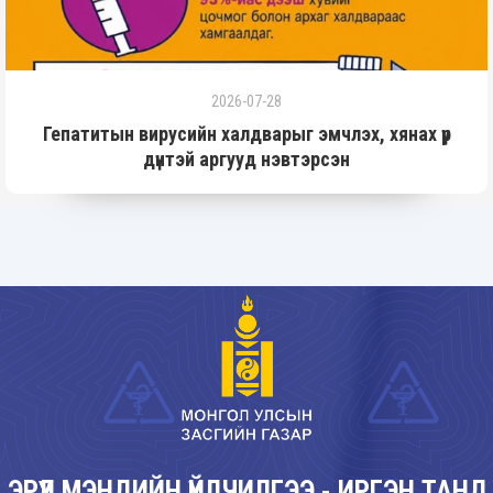
2026-07-28
Гепатитын вирусийн халдварыг эмчлэх, хянах үр
дүнтэй аргууд нэвтэрсэн
ЭРҮҮЛ МЭНДИЙН ҮЙЛЧИЛГЭЭ - ИРГЭН ТАНД