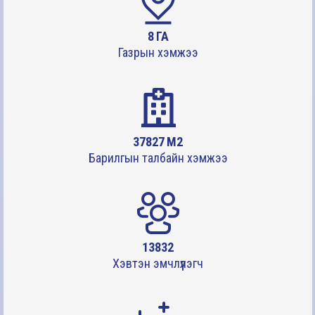
9
ГА
Газрын хэмжээ
39351
M2
Барилгын талбайн хэмжээ
14390
Хэвтэн эмчлүүлэгч