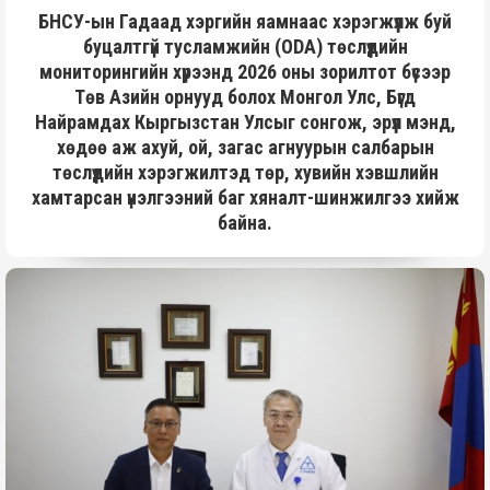
БНСУ-ын Гадаад хэргийн яамнаас хэрэгжүүлж буй
буцалтгүй тусламжийн (ODA) төслүүдийн
мониторингийн хүрээнд 2026 оны зорилтот бүсээр
Төв Азийн орнууд болох Монгол Улс, Бүгд
Найрамдах Кыргызстан Улсыг сонгож, эрүүл мэнд,
хөдөө аж ахуй, ой, загас агнуурын салбарын
төслүүдийн хэрэгжилтэд төр, хувийн хэвшлийн
хамтарсан үнэлгээний баг хяналт-шинжилгээ хийж
байна.