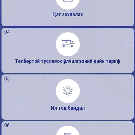
Цаг захиалах
04
Төлбөртэй тусламж үйлчилгээний үнийн тариф
05
Ил тод байдал
06