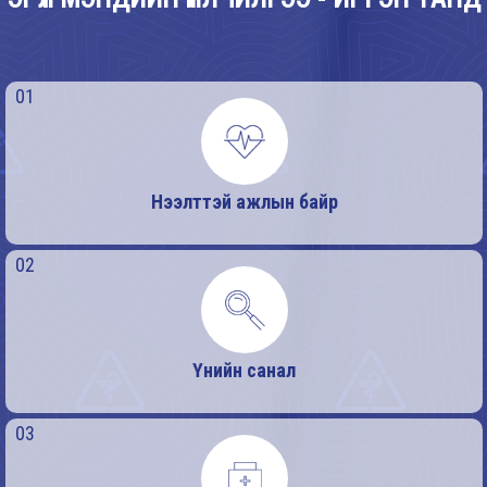
01
Нээлттэй ажлын байр
02
Үнийн санал
03