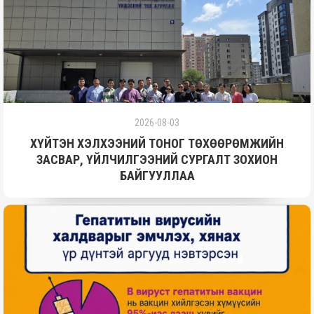
2026-08-03
ХҮЙТЭН ХЭЛХЭЭНИЙ ТОНОГ ТӨХӨӨРӨМЖИЙН
ЗАСВАР, ҮЙЛЧИЛГЭЭНИЙ СУРГАЛТ ЗОХИОН
БАЙГУУЛЛАА