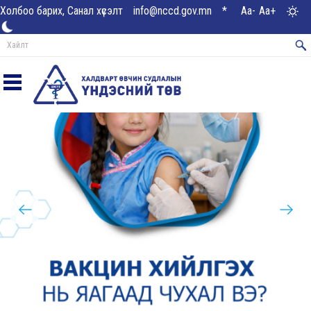
Холбоо барих, Санал хүсэлт
info@nccd.gov.mn
*
Aa-
Aa+