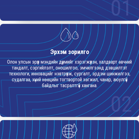
01
Эрхэм зорилго
Олон улсын эрүүл мэндийн дүрмийг хэрэгжүүлэн, халдварт өвчний
тандалт, сэргийлэлт, оношилгоо, эмчилгээнд дэвшилтэт
технологи, инновацийг нэвтрүүлж, сургалт, эрдэм шинжилгээ,
судалгаа, хүний нөөцийн тогтвортой хөгжил, чанар, аюулгүй
байдлыг тасралтгүй хангана.
02