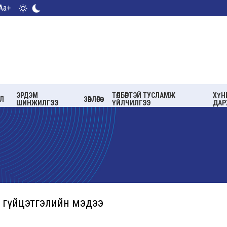
Aa+
ЭРДЭМ
ТӨЛБӨРТЭЙ ТУСЛАМЖ
ХҮН
Л
ЗӨВЛӨГӨӨ
ШИНЖИЛГЭЭ
ҮЙЛЧИЛГЭЭ
ДАР
н гүйцэтгэлийн мэдээ