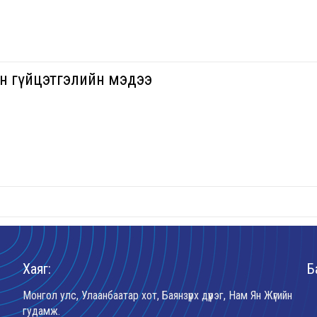
йн гүйцэтгэлийн мэдээ
Хаяг:
Б
Монгол улс, Улаанбаатар хот, Баянзүрх дүүрэг, Нам Ян Жүгийн
гудамж.