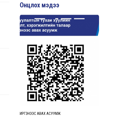
Онцлох мэдээ
ИРГЭНЭЭС АВАХ АСУУМЖ
Авилгын эс
Лавлах утас
Төрөлжсөн м