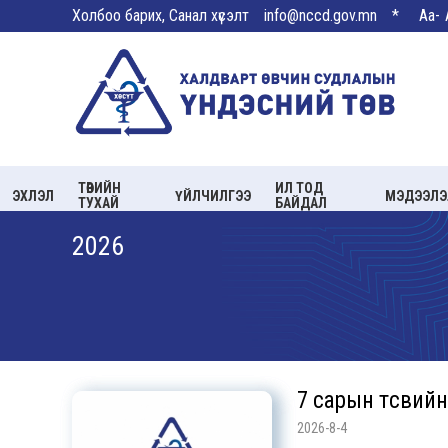
Холбоо барих, Санал хүсэлт
info@nccd.gov.mn
*
Aa-
ТӨВИЙН
ИЛ ТОД
ЭХЛЭЛ
ҮЙЛЧИЛГЭЭ
МЭДЭЭЛЭ
ТУХАЙ
БАЙДАЛ
2026
7 сарын төсвий
2026-8-4