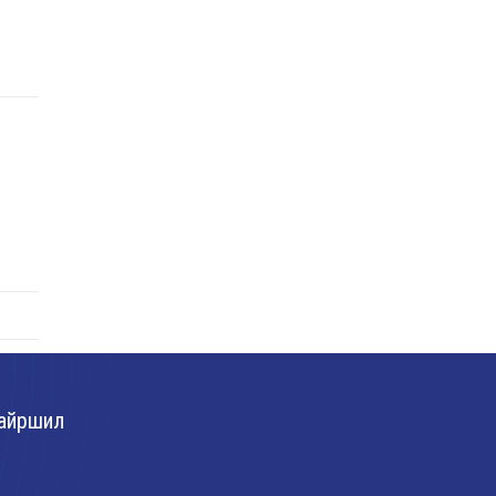
байна.
айршил