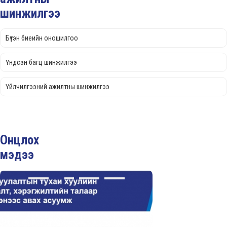
шинжилгээ
Бүтэн биеийн оношилгоо
Үндсэн багц шинжилгээ
Үйлчилгээний ажилтны шинжилгээ
Онцлох
мэдээ