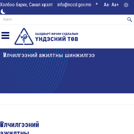
Холбоо барих, Санал хүсэлт
info@nccd.gov.mn
*
Aa-
Aa+
Үйлчилгээний ажилтны шинжилгээ
Үйлчилгээний
ажилтны