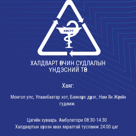
ХАЛДВАРТ ӨВЧИН СУДЛАЛЫН
ҮНДЭСНИЙ ТӨВ
Хаяг:
Монгол улс, Улаанбаатар хот, Баянзүрх дүүрэг, Нам Ян Жүгийн
гудамж.
Цагийн хуваарь: Амбулатори 08:30-14:30
Халдвартын хүлээн авах яаралтай тусламж 24:00 цаг