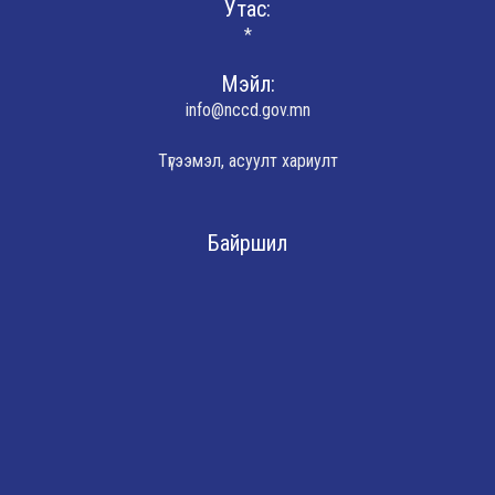
Утас:
*
Мэйл:
info@nccd.gov.mn
Түгээмэл, асуулт хариулт
Байршил