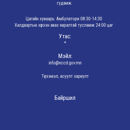
гудамж.
Цагийн хуваарь: Амбулатори 08:30-14:30
Халдвартын хүлээн авах яаралтай тусламж 24:00 цаг
Утас:
*
Мэйл:
info@nccd.gov.mn
Түгээмэл, асуулт хариулт
Байршил