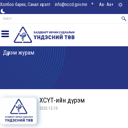
Холбоо барих, Санал хүсэлт
info@nccd.gov.mn
*
Aa-
Aa+
Дүрэм журам
ХӨСҮТ-ийн дүрэм
2025-12-10