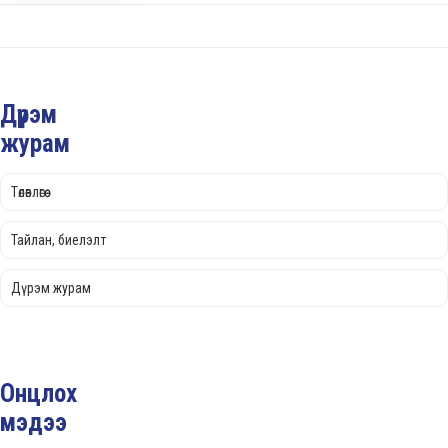
Дүрэм
журам
Төлөвлөгөө
Тайлан, биелэлт
Дүрэм журам
Онцлох
мэдээ