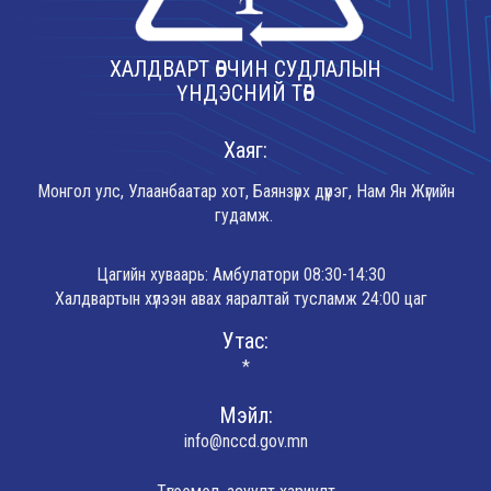
ХАЛДВАРТ ӨВЧИН СУДЛАЛЫН
ҮНДЭСНИЙ ТӨВ
Хаяг:
Монгол улс, Улаанбаатар хот, Баянзүрх дүүрэг, Нам Ян Жүгийн
гудамж.
Цагийн хуваарь: Амбулатори 08:30-14:30
Халдвартын хүлээн авах яаралтай тусламж 24:00 цаг
Утас:
*
Мэйл:
info@nccd.gov.mn