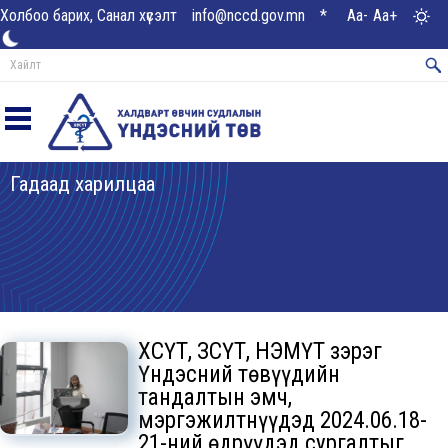
Холбоо барих, Санал хүсэлт
info@nccd.gov.mn
*
Aa-
Aa+
Гадаад харилцаа
ХӨСҮТ, ЗӨСҮТ, НЭМҮТ зэрэг
Үндэсний төвүүдийн
тандалтын эмч,
мэргэжилтнүүдэд 2024.06.18-
21-ний өдрүүдэд сургалтыг