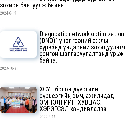
зохион байгуулж байна.
2024-6-19
Diagnostic network optimization
(DNO)” үнэлгээний ажлын
хүрээнд үндэсний зохицуулагч
сонгон шалгаруулалтанд урьж
байна.
2023-10-31
ХӨСҮТ болон дүүргийн
сүрьеэгийн эмч, ажилчдад
ЭМНЭЛГИЙН ХУВЦАС,
ХЭРЭГСЭЛ хандивлалаа
2022-3-16