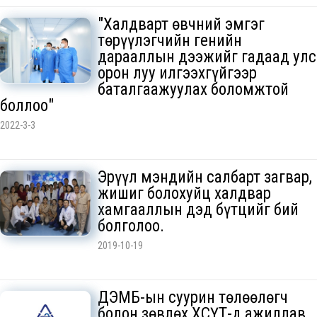
"Халдварт өвчний эмгэг
төрүүлэгчийн генийн
дарааллын дээжийг гадаад улс
орон луу илгээхгүйгээр
баталгаажуулах боломжтой
боллоо"
2022-3-3
Эрүүл мэндийн салбарт загвар,
жишиг болохуйц халдвар
хамгааллын дэд бүтцийг бий
болголоо.
2019-10-19
ДЭМБ-ын суурин төлөөлөгч
болон зөвлөх ХӨСҮТ-д ажиллав.