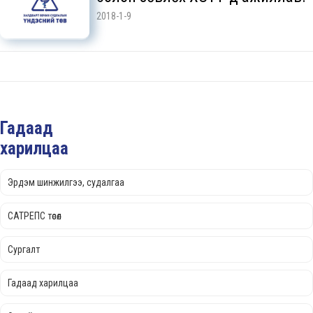
2018-1-9
Гадаад
харилцаа
Эрдэм шинжилгээ, судалгаа
САТРЕПС төсөл
Cургалт
Гадаад харилцаа