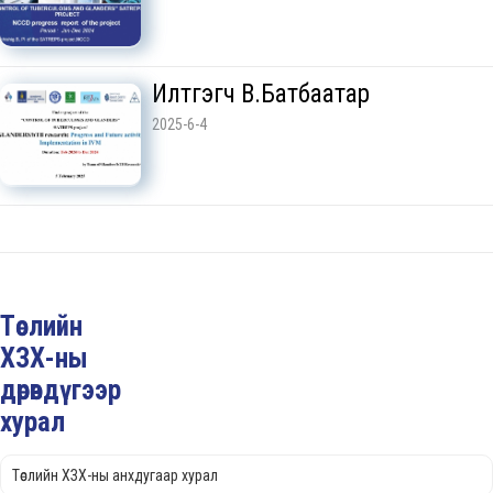
Илтгэгч В.Батбаатар
2025-6-4
Төслийн
ХЗХ-ны
дөрөвдүгээр
хурал
Төслийн ХЗХ-ны анхдугаар хурал