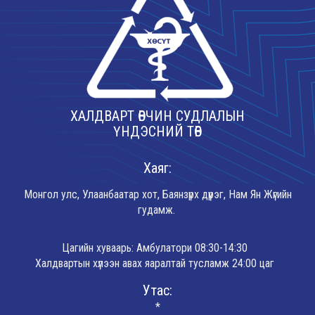
ХАЛДВАРТ ӨВЧИН СУДЛАЛЫН
ҮНДЭСНИЙ ТӨВ
Хаяг:
Монгол улс, Улаанбаатар хот, Баянзүрх дүүрэг, Нам Ян Жүгийн
гудамж.
Цагийн хуваарь: Амбулатори 08:30-14:30
Халдвартын хүлээн авах яаралтай тусламж 24:00 цаг
Утас:
*