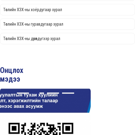
Төслийн ХЗХ-ны хоёрдугаар хурал
Төслийн ХЗХ-ны гуравдугаар хурал
Төслийн ХЗХ-ны дөрөвдүгээр хурал
Онцлох
мэдээ