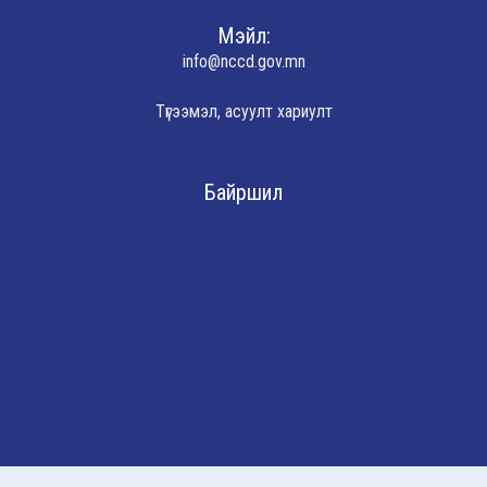
Мэйл:
info@nccd.gov.mn
Түгээмэл, асуулт хариулт
Байршил