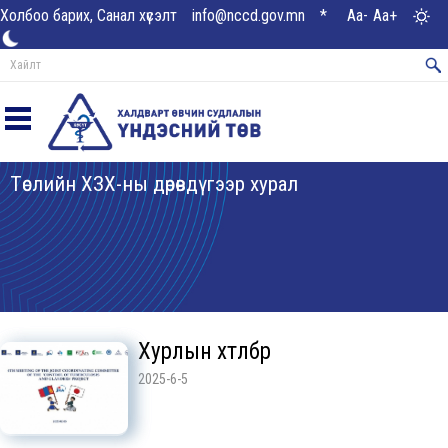
Холбоо барих, Санал хүсэлт
info@nccd.gov.mn
*
Aa-
Aa+
Төслийн ХЗХ-ны дөрөвдүгээр хурал
Хурлын хөтөлбөр
2025-6-5