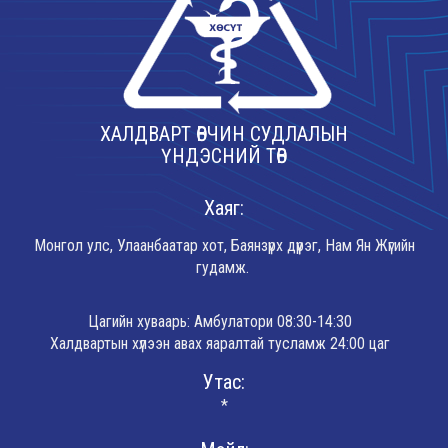
ХАЛДВАРТ ӨВЧИН СУДЛАЛЫН
ҮНДЭСНИЙ ТӨВ
Хаяг:
Монгол улс, Улаанбаатар хот, Баянзүрх дүүрэг, Нам Ян Жүгийн
гудамж.
Цагийн хуваарь: Амбулатори 08:30-14:30
Халдвартын хүлээн авах яаралтай тусламж 24:00 цаг
Утас:
*