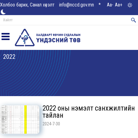
Холбоо барих, Санал хүсэлт
info@nccd.gov.mn
*
Aa-
Aa+
2022
2022 оны нэмэлт санхүүжилтийн
тайлан
2024-7-30