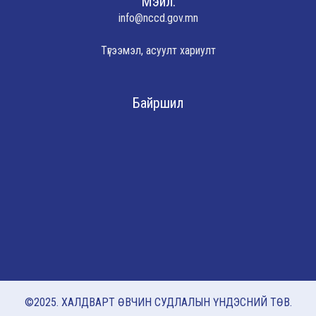
Мэйл:
info@nccd.gov.mn
Түгээмэл, асуулт хариулт
Байршил
©2025. ХАЛДВАРТ ӨВЧИН СУДЛАЛЫН ҮНДЭСНИЙ ТӨВ.