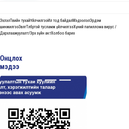
Эхлэл
Төвийн тухай
Үйлчилгээ
Ил тод байдал
Мэдээлэл
Эрдэм
шинжилгээ
Зөвлөгөө
Төлбөртэй тусламж үйлчилгээ
Хүний папиллома вирус /
Дархлаажуулалт/
Эрх зүйн акт
Холбоо барих
Онцлох
мэдээ