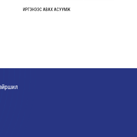
ИРГЭНЭЭС АВАХ АСУУМЖ
Авилгын эс
Лавлах утас
Төрөлжсөн м
байна.
айршил