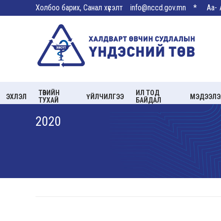
Холбоо барих, Санал хүсэлт
info@nccd.gov.mn
*
Aa-
ТӨВИЙН
ИЛ ТОД
ЭХЛЭЛ
ҮЙЛЧИЛГЭЭ
МЭДЭЭЛЭ
ТУХАЙ
БАЙДАЛ
2020