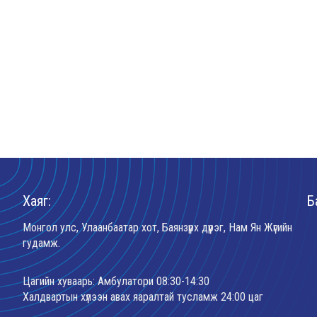
Хаяг:
Б
Монгол улс, Улаанбаатар хот, Баянзүрх дүүрэг, Нам Ян Жүгийн
гудамж.
Цагийн хуваарь: Амбулатори 08:30-14:30
Халдвартын хүлээн авах яаралтай тусламж 24:00 цаг