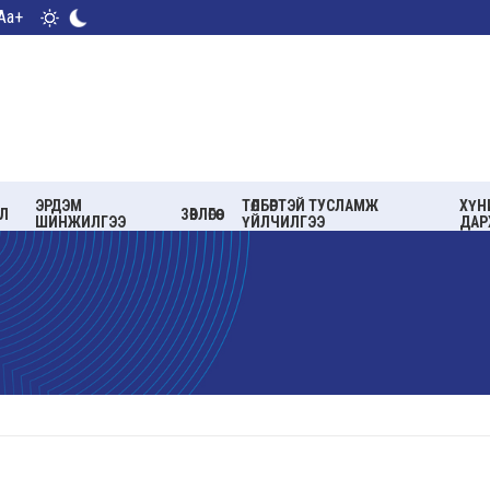
Aa+
ЭРДЭМ
ТӨЛБӨРТЭЙ ТУСЛАМЖ
ХҮН
Л
ЗӨВЛӨГӨӨ
ШИНЖИЛГЭЭ
ҮЙЛЧИЛГЭЭ
ДАР