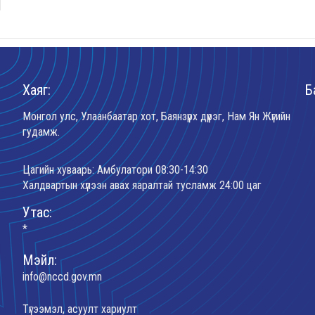
Хаяг:
Б
Монгол улс, Улаанбаатар хот, Баянзүрх дүүрэг, Нам Ян Жүгийн
гудамж.
Цагийн хуваарь: Амбулатори 08:30-14:30
Халдвартын хүлээн авах яаралтай тусламж 24:00 цаг
Утас:
*
Мэйл:
info@nccd.gov.mn
Түгээмэл, асуулт хариулт