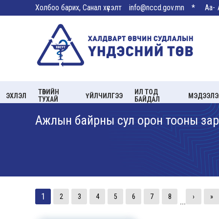
Холбоо барих, Санал хүсэлт
info@nccd.gov.mn
*
Aa-
ТӨВИЙН
ИЛ ТОД
ЭХЛЭЛ
ҮЙЛЧИЛГЭЭ
МЭДЭЭЛЭ
ТУХАЙ
БАЙДАЛ
Ажлын байрны сул орон тооны зар
1
2
3
4
5
6
7
8
›
»
...