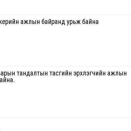
ерийн ажлын байранд урьж байна
варын тандалтын тасгийн эрхлэгчийн ажлын
айна.