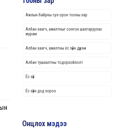
тооны зар
Ажлын байрны сул орон тооны зар
Албан хаагч, ажилтныг сонгон шалгаруулах
журам
Албан хаагч, ажилтны ёс зүйн дүрэм
Албан тушаалтны тодорхойлолт
Ёс зүй
Ёс зүйн дэд хороо
лын
Онцлох мэдээ