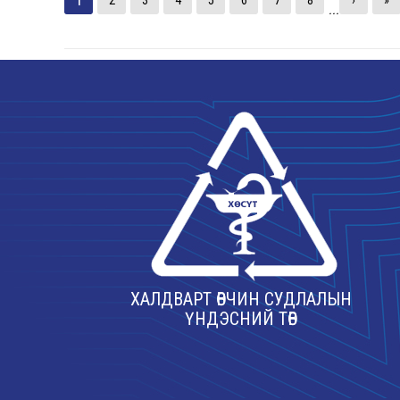
2
3
4
5
6
7
8
›
»
...
ХАЛДВАРТ ӨВЧИН СУДЛАЛЫН
ҮНДЭСНИЙ ТӨВ