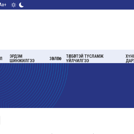
Aa+
ЭРДЭМ
ТӨЛБӨРТЭЙ ТУСЛАМЖ
ХҮН
Л
ЗӨВЛӨГӨӨ
ШИНЖИЛГЭЭ
ҮЙЛЧИЛГЭЭ
ДАР