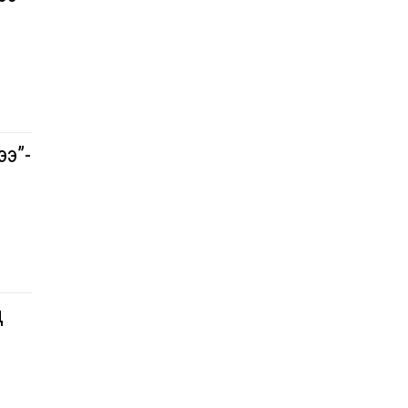
ээ”-
д