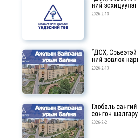
ний зохицуулаг
2026-2-13
“ДОХ, Сүрьеэтэй
ний зөвлөх нар
2026-2-13
Глобаль сангий
сонгон шалгару
2026-2-2