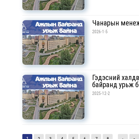
Чанарын менеж
2026-1-5
Гэдэсний халд
байранд урьж б
2025-12-2
1