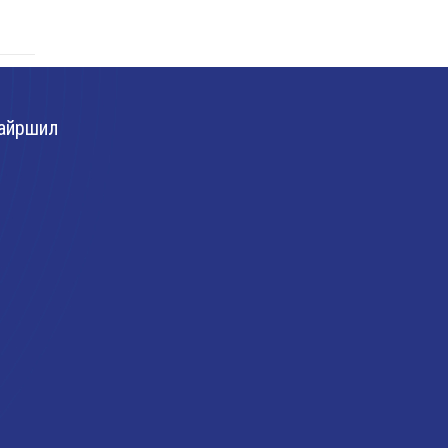
айршил