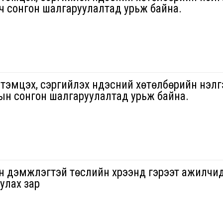
ч сонгон шалгаруулалтад урьж байна.
 тэмцэх, сэргийлэх үндэсний хөтөлбөрийн үнэлг
ын сонгон шалгаруулалтад урьж байна.
н дэмжлэгтэй төслийн хүрээнд гэрээт ажилчи
улах зар