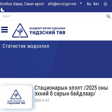
Холбоо барих, Санал хүсэлт
info@nccd.gov.mn
*
Aa-
Aa+
Статистик мэдээлэл
Стационарын үзүүлэлт /2025 оны
эхний 8 сарын байдлаар/
2025-9-24