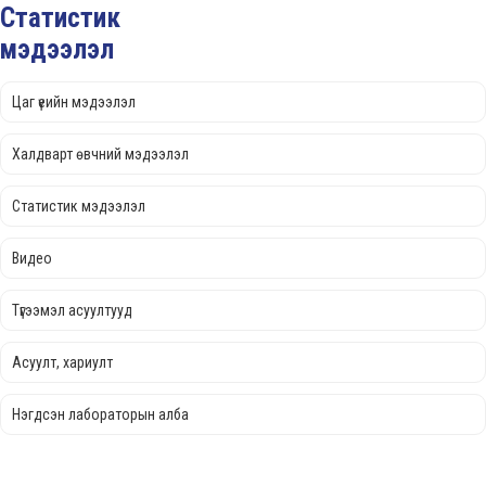
Статистик
мэдээлэл
Цаг үеийн мэдээлэл
Халдварт өвчний мэдээлэл
Статистик мэдээлэл
Видео
Түгээмэл асуултууд
Асуулт, хариулт
Нэгдсэн лабораторын алба