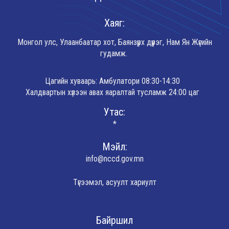
Хаяг:
Монгол улс, Улаанбаатар хот, Баянзүрх дүүрэг, Нам Ян Жүгийн
гудамж.
Цагийн хуваарь: Амбулатори 08:30-14:30
Халдвартын хүлээн авах яаралтай тусламж 24:00 цаг
Утас:
*
Мэйл:
info@nccd.gov.mn
Түгээмэл, асуулт хариулт
Байршил