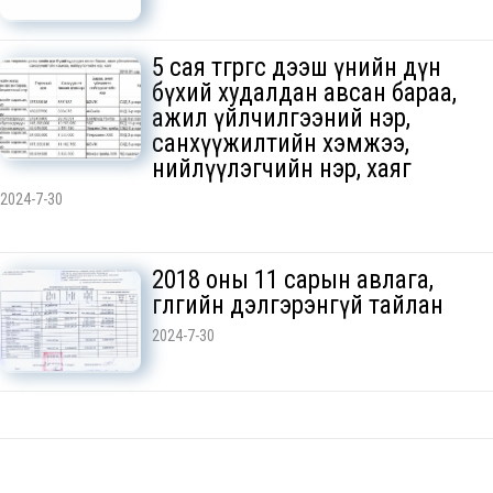
5 сая төгрөгөөс дээш үнийн дүн
бүхий худалдан авсан бараа,
ажил үйлчилгээний нэр,
санхүүжилтийн хэмжээ,
нийлүүлэгчийн нэр, хаяг
2024-7-30
2018 оны 11 сарын авлага,
өглөгийн дэлгэрэнгүй тайлан
2024-7-30