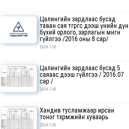
Цалингийн зардлаас бусад
таван сая төгрөгөөс дээш үнийн дүн
бүхий орлого, зарлагын мөнгөн
гүйлгээ /2016 оны 8 сар/
2024-7-30
Цалингийн зардлаас бусад 5
саяаас дээш гүйлгээ / 2016.07
сар /
2024-7-30
Хандив тусламжаар ирсан
тоног төхөөрөмжийн хуваарь
2024-7-30