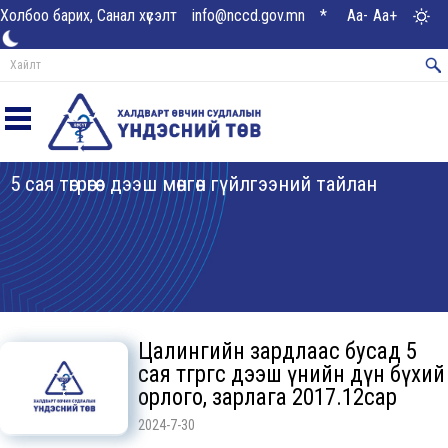
Холбоо барих, Санал хүсэлт
info@nccd.gov.mn
*
Aa-
Aa+
5 сая төгрөгөөс дээш мөнгөн гүйлгээний тайлан
Цалингийн зардлаас бусад 5
сая төгрөгөөс дээш үнийн дүн бүхий
орлого, зарлага 2017.12сар
2024-7-30