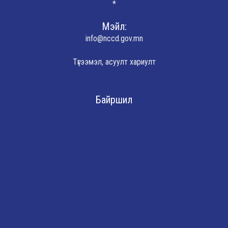
*
Мэйл:
info@nccd.gov.mn
Түгээмэл, асуулт хариулт
Байршил