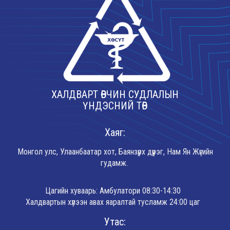
ХАЛДВАРТ ӨВЧИН СУДЛАЛЫН
ҮНДЭСНИЙ ТӨВ
Хаяг:
Монгол улс, Улаанбаатар хот, Баянзүрх дүүрэг, Нам Ян Жүгийн
гудамж.
Цагийн хуваарь: Амбулатори 08:30-14:30
Халдвартын хүлээн авах яаралтай тусламж 24:00 цаг
Утас: