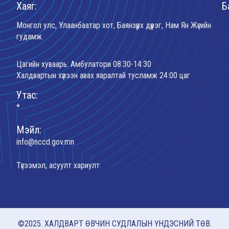
Хаяг:
Б
Монгол улс, Улаанбаатар хот, Баянзүрх дүүрэг, Нам Ян Жүгийн
гудамж.
Цагийн хуваарь: Амбулатори 08:30-14:30
Халдвартын хүлээн авах яаралтай тусламж 24:00 цаг
Утас:
*
Мэйл:
info@nccd.gov.mn
Түгээмэл, асуулт хариулт
©2025. ХАЛДВАРТ ӨВЧИН СУДЛАЛЫН ҮНДЭСНИЙ ТӨВ.