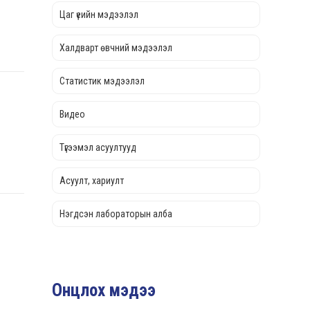
Цаг үеийн мэдээлэл
Халдварт өвчний мэдээлэл
Статистик мэдээлэл
Видео
Түгээмэл асуултууд
Асуулт, хариулт
Нэгдсэн лабораторын алба
Онцлох мэдээ