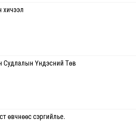
н хичээл
н Судлалын Үндэсний Төв
өст өвчнөөс сэргийлье.