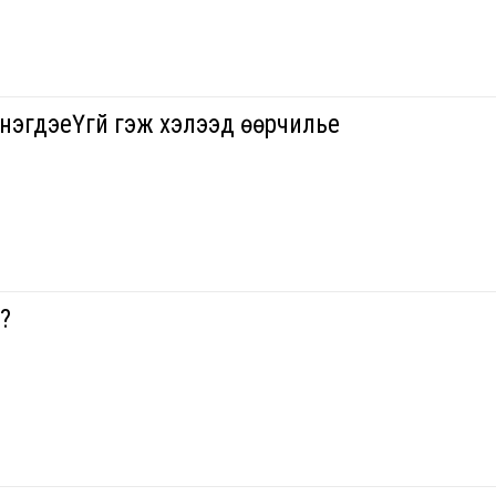
нэгдэеҮгүй гэж хэлээд өөрчилье
?