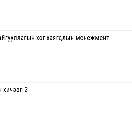
байгууллагын хог хаягдлын менежмент
 хичээл 2