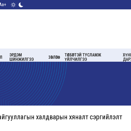
Aa+
ЭРДЭМ
ТӨЛБӨРТЭЙ ТУСЛАМЖ
ХҮН
Л
ЗӨВЛӨГӨӨ
ШИНЖИЛГЭЭ
ҮЙЛЧИЛГЭЭ
ДАР
байгууллагын халдварын хяналт сэргийлэлт