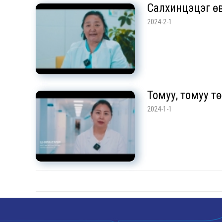
Салхинцэцэг ө
2024-2-1
Томуу, томуу т
2024-1-1