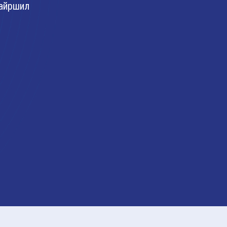
айршил