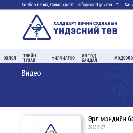
Холбоо барих, Санал хүсэлт
info@nccd.gov.mn
*
Aa-
ТӨВИЙН
ИЛ ТОД
ЭХЛЭЛ
ҮЙЛЧИЛГЭЭ
МЭДЭЭЛЭ
ТУХАЙ
БАЙДАЛ
Видео
Эрүүл мэндийн 
2025-5-27