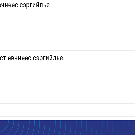
вчнөөс сэргийлье
өст өвчнөөс сэргийлье.