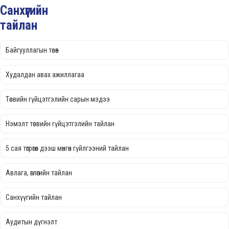
Санхүүгийн
тайлан
Байгууллагын төсөв
Худалдан авах ажиллагаа
Төсвийн гүйцэтгэлийн сарын мэдээ
Нэмэлт төсвийн гүйцэтгэлийн тайлан
5 сая төгрөгөөс дээш мөнгөн гүйлгээний тайлан
Авлага, өглөгийн тайлан
Санхүүгийн тайлан
Аудитын дүгнэлт