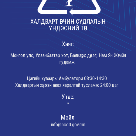
ХАЛДВАРТ ӨВЧИН СУДЛАЛЫН
ҮНДЭСНИЙ ТӨВ
Хаяг:
Монгол улс, Улаанбаатар хот, Баянзүрх дүүрэг, Нам Ян Жүгийн
гудамж.
Цагийн хуваарь: Амбулатори 08:30-14:30
Халдвартын хүлээн авах яаралтай тусламж 24:00 цаг
Утас:
*
Мэйл:
info@nccd.gov.mn