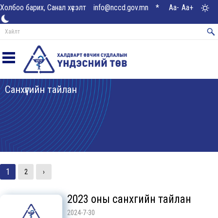
Холбоо барих, Санал хүсэлт
info@nccd.gov.mn
*
Aa-
Aa+
Санхүүгийн тайлан
1
2
›
2023 оны санхүүгийн тайлан
2024-7-30