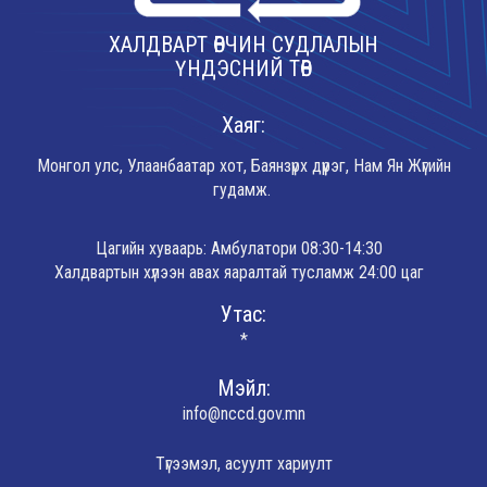
ХАЛДВАРТ ӨВЧИН СУДЛАЛЫН
ҮНДЭСНИЙ ТӨВ
Хаяг:
Монгол улс, Улаанбаатар хот, Баянзүрх дүүрэг, Нам Ян Жүгийн
гудамж.
Цагийн хуваарь: Амбулатори 08:30-14:30
Халдвартын хүлээн авах яаралтай тусламж 24:00 цаг
Утас:
*
Мэйл:
info@nccd.gov.mn
Түгээмэл, асуулт хариулт