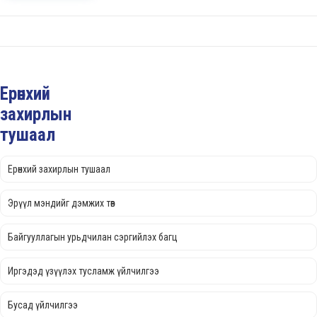
Ерөнхий
захирлын
тушаал
Ерөнхий захирлын тушаал
Эрүүл мэндийг дэмжих төв
Байгууллагын урьдчилан сэргийлэх багц
Иргэдэд үзүүлэх тусламж үйлчилгээ
Бусад үйлчилгээ