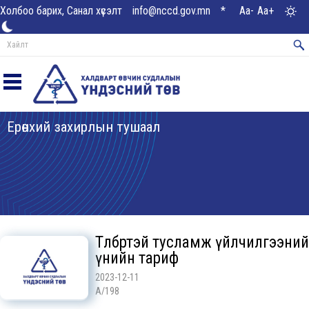
Холбоо барих, Санал хүсэлт
info@nccd.gov.mn
*
Aa-
Aa+
Ерөнхий захирлын тушаал
Төлбөртэй тусламж үйлчилгээний
үнийн тариф
2023-12-11
A/198