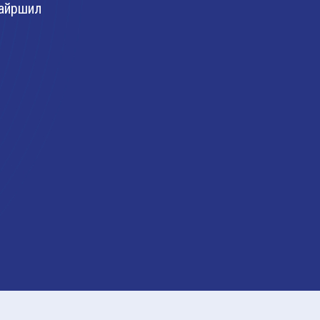
айршил