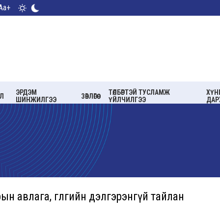
Aa+
ЭРДЭМ
ТӨЛБӨРТЭЙ ТУСЛАМЖ
ХҮН
Л
ЗӨВЛӨГӨӨ
ШИНЖИЛГЭЭ
ҮЙЛЧИЛГЭЭ
ДАР
ын авлага, өглөгийн дэлгэрэнгүй тайлан