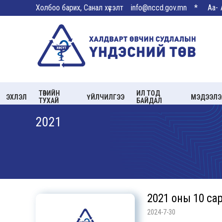
Холбоо барих, Санал хүсэлт
info@nccd.gov.mn
*
Aa-
ТӨВИЙН
ИЛ ТОД
ЭХЛЭЛ
ҮЙЛЧИЛГЭЭ
МЭДЭЭЛЭ
ТУХАЙ
БАЙДАЛ
2021
2021 оны 10 сар
2024-7-30