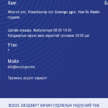
Хаяг:
Б
Монгол улс, Улаанбаатар хот, Баянзүрх дүүрэг, Нам Ян Жүгийн
гудамж.
Цагийн хуваарь: Амбулатори 08:30-14:30
Халдвартын хүлээн авах яаралтай тусламж 24:00 цаг
Утас:
*
Мэйл:
info@nccd.gov.mn
Түгээмэл, асуулт хариулт
©2025. ХАЛДВАРТ ӨВЧИН СУДЛАЛЫН ҮНДЭСНИЙ ТӨВ.