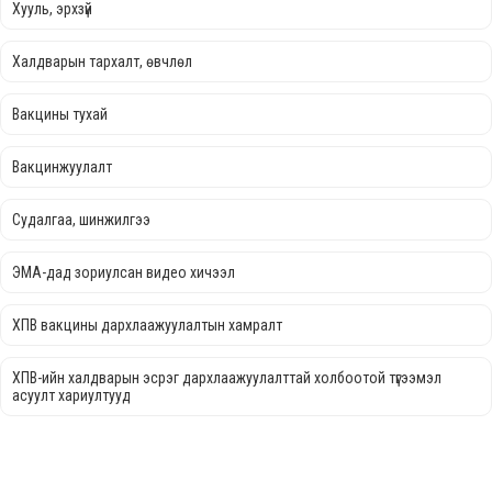
Хууль, эрхзүй
Халдварын тархалт, өвчлөл
Вакцины тухай
Вакцинжуулалт
Судалгаа, шинжилгээ
ЭМА-дад зориулсан видео хичээл
ХПВ вакцины дархлаажуулалтын хамралт
ХПВ-ийн халдварын эсрэг дархлаажуулалттай холбоотой түгээмэл
асуулт хариултууд