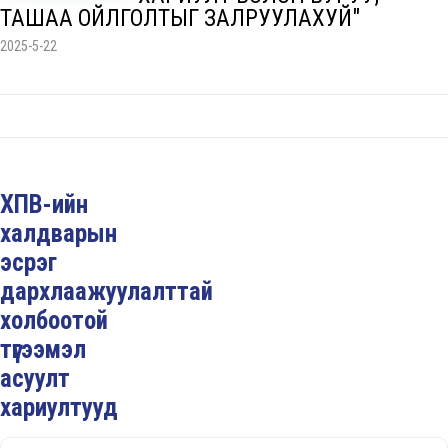
ТАШАА ОЙЛГОЛТЫГ ЗАЛРУУЛАХУЙ"
2025-5-22
ХПВ-ийн
халдварын
эсрэг
дархлаажуулалттай
холбоотой
түгээмэл
асуулт
хариултууд