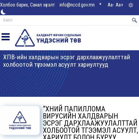
Холбоо барих, Санал хүсэлт
info@nccd.gov.mn
*
Aa-
Aa+
ХПВ-ийн халдварын эсрэг дархлаажуулалттай
холбоотой түгээмэл асуулт хариултууд
"ХҮНИЙ ПАПИЛЛОМА
ВИРУСИЙН ХАЛДВАРЫН
ЭСРЭГ ДАРХЛААЖУУЛАЛТТАЙ
ХОЛБООТОЙ ТҮГЭЭМЭЛ АСУУЛТ,
ХАРИУЛТ БОЛОН БУРУУ,