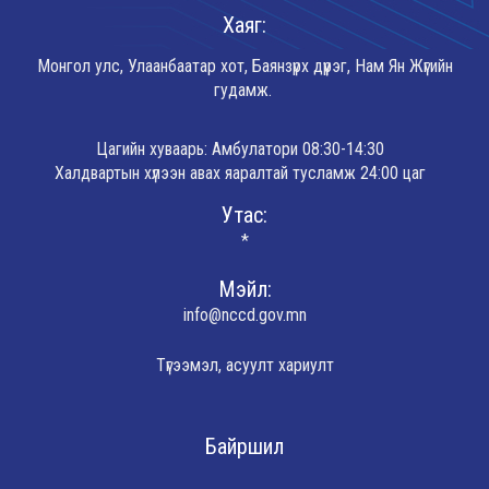
Хаяг:
Монгол улс, Улаанбаатар хот, Баянзүрх дүүрэг, Нам Ян Жүгийн
гудамж.
Цагийн хуваарь: Амбулатори 08:30-14:30
Халдвартын хүлээн авах яаралтай тусламж 24:00 цаг
Утас:
*
Мэйл:
info@nccd.gov.mn
Түгээмэл, асуулт хариулт
Байршил